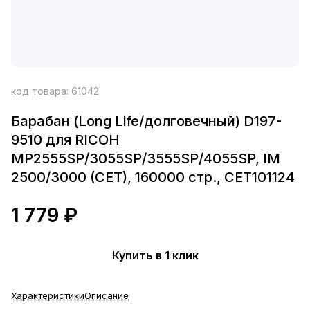
код товара:
61042
Барабан (Long Life/долговечный) D197-
9510 для RICOH
MP2555SP/3055SP/3555SP/4055SP, IM
2500/3000 (CET), 160000 стр., CET101124
1 779 ₽
Купить в 1 клик
Характеристики
Описание