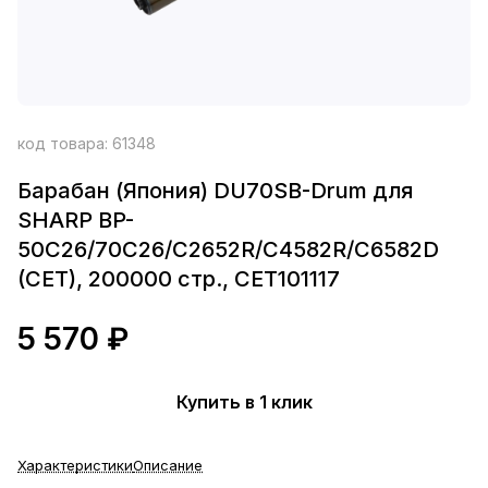
код товара:
61348
Барабан (Япония) DU70SB-Drum для
SHARP BP-
50C26/70C26/C2652R/C4582R/C6582D
(CET), 200000 стр., CET101117
5 570 ₽
Купить в 1 клик
Характеристики
Описание