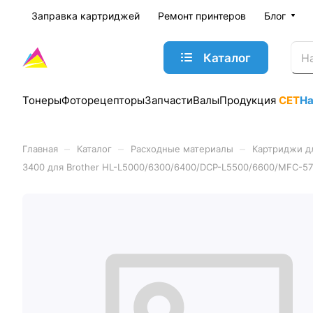
Заправка картриджей
Ремонт принтеров
Блог
Каталог
Тонеры
Фоторецепторы
Запчасти
Валы
Продукция
CET
Н
–
–
–
Главная
Каталог
Расходные материалы
Картриджи д
3400 для Brother HL-L5000/6300/6400/DCP-L5500/6600/MFC-57