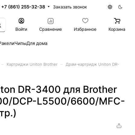
+7 (861) 255-32-38
Заказать звонок
Войти
Сравнение
Избранное
Корзина
Ракели
Чипы
Для дома
–
–
Картриджи Uniton Brother
Драм-картридж Uniton DR-
on DR-3400 для Brother
00/DCP-L5500/6600/MFC-
тр.)