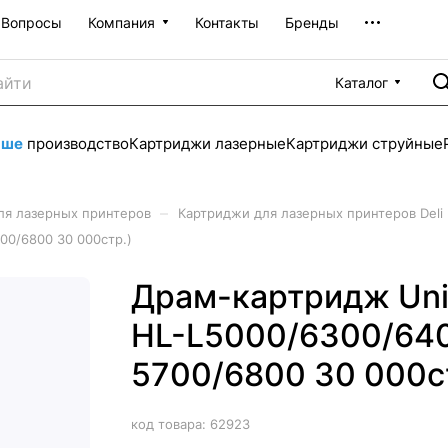
Вопросы
Компания
Контакты
Бренды
Каталог
аше
производство
Картриджи лазерные
Картриджи струйные
–
ля лазерных принтеров
Картриджи для лазерных принтеров Deli
00/6800 30 000стр.)
Драм-картридж Unit
HL-L5000/6300/64
5700/6800 30 000с
код товара:
62923