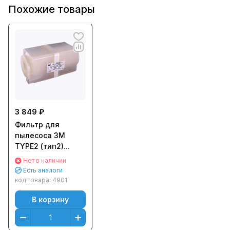
Похожие товары
3 849 ₽
Фильтр для
пылесоса 3M
TYPE2 (тип2)
грубой очистки
Нет в наличии
SCS
Есть аналоги
код товара:
4901
В корзину