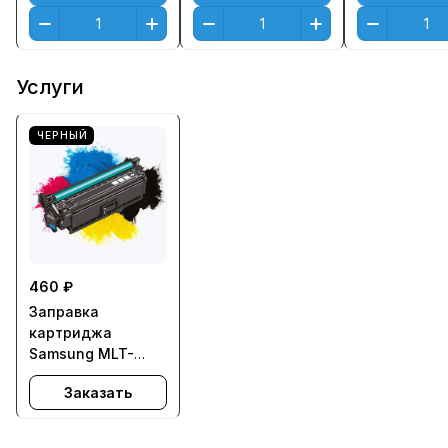
Услуги
ЧЕРНЫЙ
460 ₽
Заправка
картриджа
Samsung MLT-
D205L для ML-
Заказать
3310, ML-3710,
SCX-4833FD