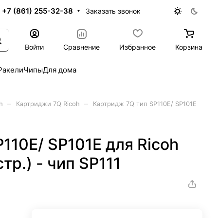
+7 (861) 255-32-38
Заказать звонок
Войти
Сравнение
Избранное
Корзина
Ракели
Чипы
Для дома
–
–
h
Картриджи 7Q Ricoh
Картридж 7Q тип SP110E/ SP101E
110E/ SP101E для Ricoh
тр.) - чип SP111