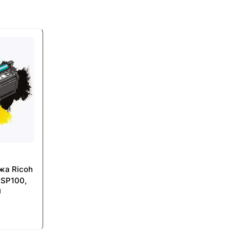
жа Ricoh
 SP100,
U