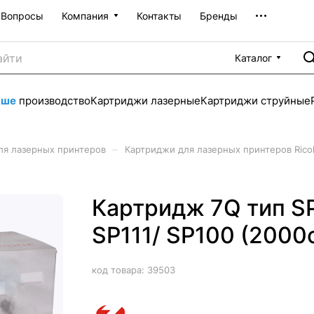
Вопросы
Компания
Контакты
Бренды
Каталог
аше
производство
Картриджи лазерные
Картриджи струйные
–
ля лазерных принтеров
Картриджи для лазерных принтеров Rico
Картридж 7Q тип SP
SP111/ SP100 (2000с
код товара:
39503