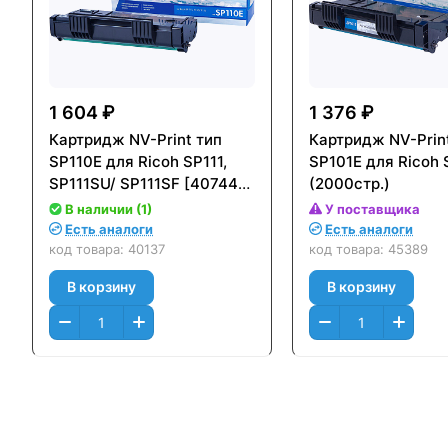
1 604 ₽
1 376 ₽
Картридж NV-Print тип
Картридж NV-Prin
SP110E для Ricoh SP111,
SP101E для Ricoh
SP111SU/ SP111SF [407442]
(2000стр.)
(2000стр.)
В наличии (1)
У поставщика
Есть аналоги
Есть аналоги
код товара:
40137
код товара:
45389
В корзину
В корзину