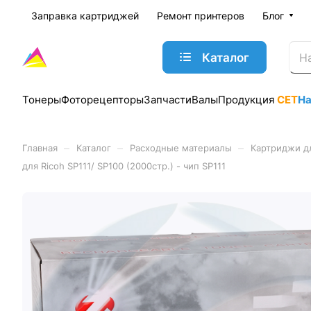
Заправка картриджей
Ремонт принтеров
Блог
Каталог
Тонеры
Фоторецепторы
Запчасти
Валы
Продукция
CET
Н
–
–
–
Главная
Каталог
Расходные материалы
Картриджи д
для Ricoh SP111/ SP100 (2000стр.) - чип SP111