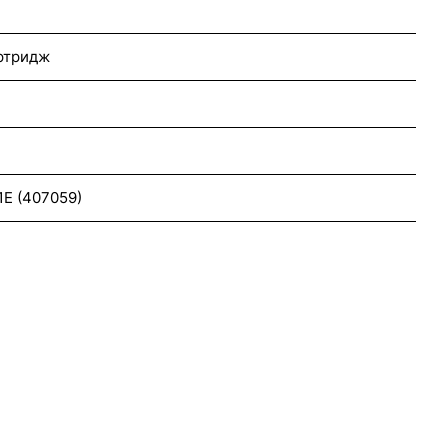
ртридж
1E (407059)