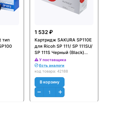
1 532 ₽
t тип
Картридж SAKURA SP110E
 SP100
для Ricoh SP 111/ SP 111SU/
SP 111S Черный (Black)
(2000 к.)
У поставщика
Есть аналоги
код товара:
42188
В корзину