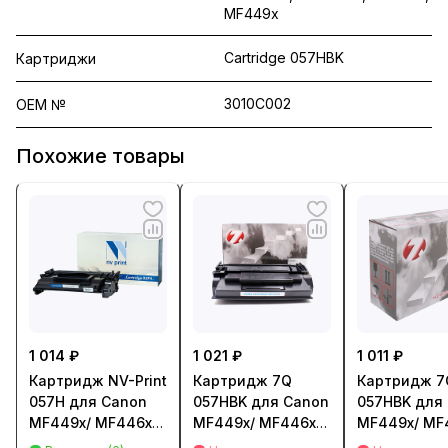
MF449x
Cartridge 057HBK
Картриджи
3010C002
OEM №
Похожие товары
1 014 ₽
1 021 ₽
1 011 ₽
Картридж NV-Print
Картридж 7Q
Картридж 7
057H для Canon
057HBK для Canon
057HBK для
MF449x/ MF446x/
MF449x/ MF446x/
MF449x/ MF
MF445dw/
MF445dw/
MF445dw/