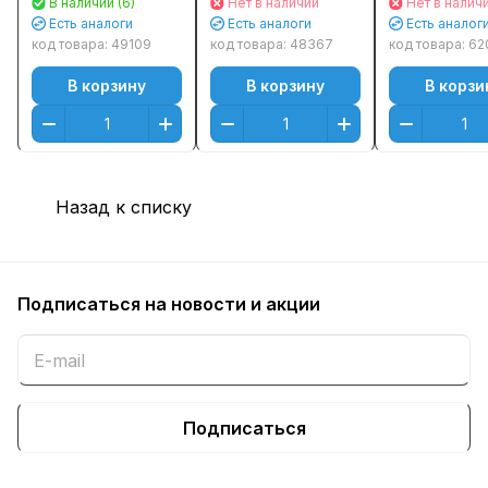
В наличии (6)
Нет в наличии
Нет в налич
MF443dw
MF443dw
MF443dw
Есть аналоги
Есть аналоги
Есть аналог
(10000стр.) - без
(10000стр.)
(10000стр.)
код товара:
49109
код товара:
48367
код товара:
62
чипа
Черный (Black) -
Черный (Blac
В корзину
В корзину
В корзи
без чипа
чипом
Назад к списку
Подписаться
на новости и акции
Подписаться