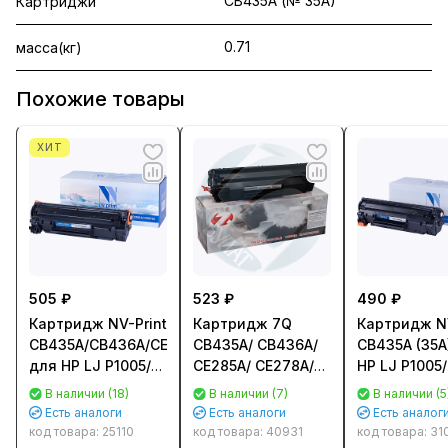
CB435A (№ 35A)
Картриджи
0.71
масса(кг)
Похожие товары
ХИТ
505 ₽
523 ₽
490 ₽
Картридж NV-Print
Картридж 7Q
Картридж NV
CB435A/CB436A/CE285A/725
CB435A/ CB436A/
CB435A (35A
для HP LJ P1005/
CE285A/ CE278A/
HP LJ P1005/
P1505/ M1120/
Canon 712/ 713/
(1500стр.) N
В наличии (18)
В наличии (7)
В наличии (5
M1522, LJ Pro
725/ 728/ 726 для
CB435A
Есть аналоги
Есть аналоги
Есть аналог
P1102, Canon
HP LJ P1005
код товара:
25110
код товара:
40931
код товара:
31