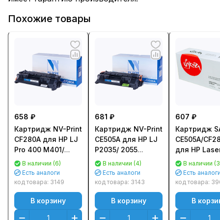
Похожие товары
658 ₽
681 ₽
607 ₽
Картридж NV-Print
Картридж NV-Print
Картридж S
CF280A для HP LJ
CE505A для HP LJ
CE505A/CF2
Pro 400 M401/
P2035/ 2055
для HP Laser
M425 (2700стр.)
(2300стр.)
400M/ 401D
В наличии (6)
В наличии (4)
В наличии (3
P2035/ P205,
Есть аналоги
Есть аналоги
Есть аналог
M425 Черн
код товара:
3149
код товара:
3143
код товара:
39
(Black) (2700
В корзину
В корзину
В корзи