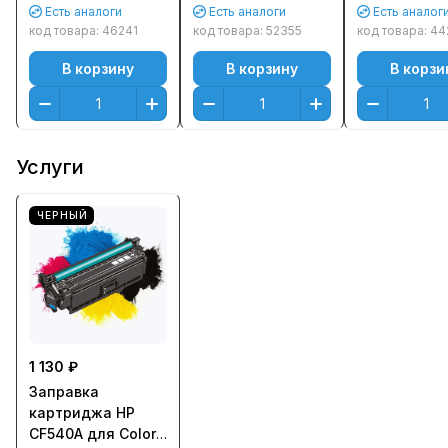
M254/ M280/ M281
M254, Canon LBP-
Черный (Bla
Есть аналоги
Есть аналоги
Есть аналог
(1400стр.) Черный
611/ 621 (1500стр.)
код товара:
46241
код товара:
52355
код товара:
44
(Black)
Черный (Black)
В корзину
В корзину
В корзи
Оригинальный
Услуги
ЧЕРНЫЙ
1 130 ₽
Заправка
картриджа HP
CF540A для Color