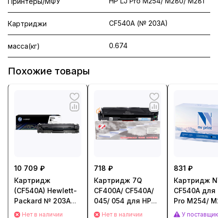
HP LJ Pro M254/ M280/ M281
Принтеры/МФУ
CF540A (№ 203A)
Картриджи
0.674
масса(кг)
Похожие товары
10 709 ₽
718 ₽
831 ₽
Картридж
Картридж 7Q
Картридж NV
(CF540A) Hewlett-
CF400A/ CF540A/
CF540A для 
Packard № 203A
045/ 054 для HP
Pro M254/ M
для CLJ Pro MFP
Color LJ M252/
M281 (1400с
Нет в наличии
Нет в наличии
У поставщи