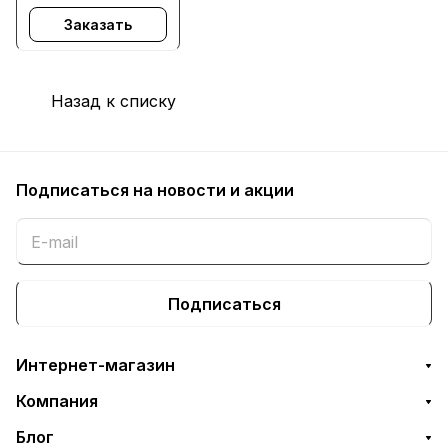
LaserJet Pro
Заказать
M254dw, M254nw,
M281fdw, M281fdn,
M280nw, M254dw,
M254nw, M281fdw,
Назад к списку
M281fdn, M280nw
- с заменой чип
Подписаться
на новости и акции
Подписаться
Интернет-магазин
Компания
Блог