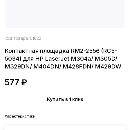
код товара:
61822
Контактная площадка RM2-2556 (RC5-
5034) для HP LaserJet M304a/ M305D/
M329DN/ M404DN/ M428FDN/ M429DW
577 ₽
Купить в 1 клик
Характеристики