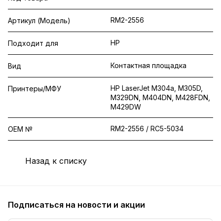
RM2-2556
Артикул (Модель)
HP
Подходит для
Контактная площадка
Вид
HP LaserJet M304a, M305D,
Принтеры/МФУ
M329DN, M404DN, M428FDN,
M429DW
RM2-2556 / RC5-5034
OEM №
Назад к списку
Подписаться
на новости и акции