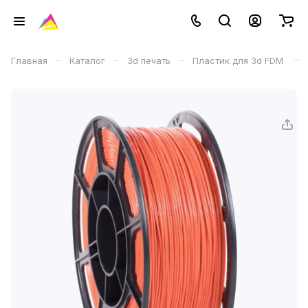
–
–
–
–
Главная
Каталог
3d печать
Пластик для 3d FDM