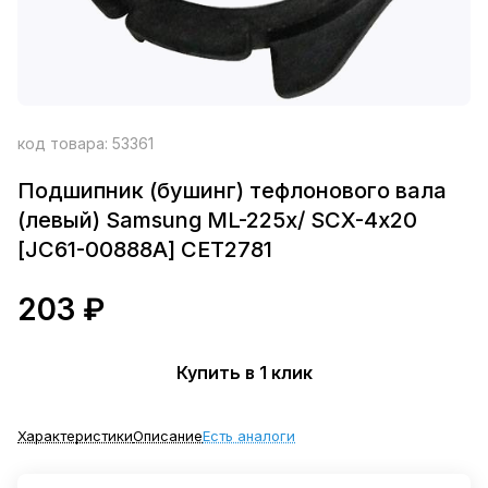
код товара:
53361
Подшипник (бушинг) тефлонового вала
(левый) Samsung ML-225х/ SCX-4х20
[JC61-00888A] CET2781
203 ₽
Купить в 1 клик
Характеристики
Описание
Есть аналоги