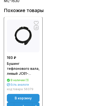
ML-1630
Похожие товары
193 ₽
Бушинг
тефлонового вала,
левый JC61-
00888A для
В наличии (1)
Samsung ML-
Есть аналоги
2250/2151N/2152W
код товара:
56379
(CET), CET361029
В корзину