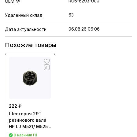
RU6-8293-000
OEM №
63
Удаленный склад
06.08.26 06:06
Дата актуальности
Похожие товары
222 ₽
Шестерня 29T
резинового вала
HP LJ M521/ M525
(RU6-8293)
В наличии (1)