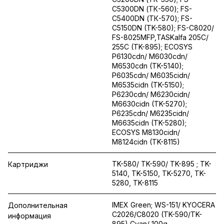
C5300DN (ТК-560); FS-
C5400DN (ТК-570); FS-
C5150DN (TK-580); FS-C8020/
FS-8025MFP,TASKalfa 205C/
255C (TK-895); ECOSYS
P6130cdn/ M6030cdn/
M6530cdn (TK-5140);
P6035cdn/ M6035cidn/
M6535cidn (TK-5150);
P6230cdn/ M6230cidn/
M6630cidn (TK-5270);
P6235cdn/ M6235cidn/
M6635cidn (TK-5280);
ECOSYS M8130cidn/
M8124cidn (TK-8115)
TK-580/ TK-590/ TK-895 ; TK-
Картриджи
5140, TK-5150, TK-5270, TK-
5280, TK-8115
IMEX Green; WS-151/ KYOCERA
Дополнительная
C2026/C8020 (TK-590/TK-
информация
895) Cyan/ 100g