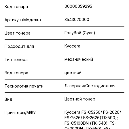
00000059295
Код товара
3543020000
Артикул (Модель)
Голубой (Cyan)
Цвет тонера
Kyocera
Подходит для
механический
Тип тонера
цветной
Вид тонера
Лазерная/Светодиодная
Технология печати
Цветной тонер
Вид
Kyocera FS-C5250/ FS-2026/
Принтеры/МФУ
FS-2526/ FS-2626(TK-590);
FS-C5100DN (ТК-540); FS-
C5200DN (ТК-550); FS-