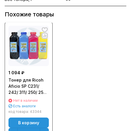
Похожие товары
1 094 ₽
Тонер для Ricoh
Aficio SP C231/
242/ 311/ 250/ 252
(бут.230г) БУЛАТ -
Нет в наличии
Голубой (Cyan)
Есть аналоги
код товара:
43344
В корзину