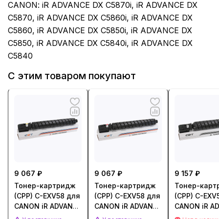
CANON: iR ADVANCE DX C5870i, iR ADVANCE DX
C5870, iR ADVANCE DX C5860i, iR ADVANCE DX
C5860, iR ADVANCE DX C5850i, iR ADVANCE DX
C5850, iR ADVANCE DX C5840i, iR ADVANCE DX
C5840
С этим товаром покупают
9 067 ₽
9 067 ₽
9 157 ₽
Тонер-картридж
Тонер-картридж
Тонер-карт
(CPP) C-EXV58 для
(CPP) C-EXV58 для
(CPP) C-EXV
CANON iR ADVANCE
CANON iR ADVANCE
CANON iR A
DX C5840i/C5850i
DX C5840i/C5850i
DX C5840i/C