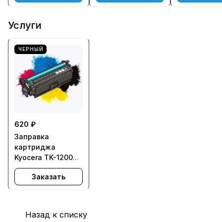
Услуги
ЧЕРНЫЙ
620 ₽
Заправка
картриджа
Kyocera TK-1200
для ECOSYS
Заказать
M2235dn,
M2735dn,
M2835dw, P2335d,
P2335dn, P2335dw
Назад к списку