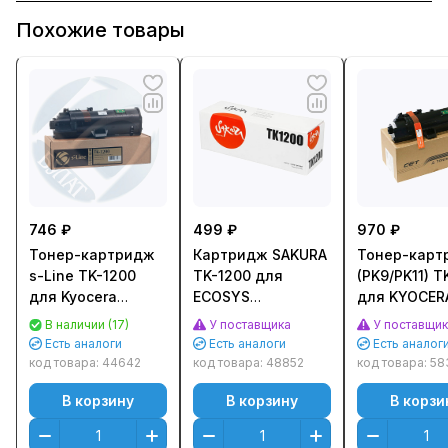
Похожие товары
746 ₽
499 ₽
970 ₽
Тонер-картридж
Картридж SAKURA
Тонер-карт
s-Line TK-1200
TK-1200 для
(PK9/PK11) T
для Kyocera
ECOSYS
для KYOCER
ECOSYS P2335
P2335/M2235dn/
ECOSYS P23
В наличии (17)
У поставщика
У поставщи
(3000стр.) - с
M2735dn/
(CET), 116г,
Есть аналоги
Есть аналоги
Есть аналог
чипом
M2835dw
CET131040
код товара:
44642
код товара:
48852
код товара:
58
(3000стр.)
В корзину
В корзину
В корзи
SATK1200