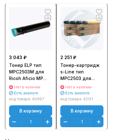
3 043 ₽
2 251 ₽
Тонер ELP тип
Тонер-картридж
MPC2503M для
s-Line тип
Ricoh Aficio MP
MPC2503 для
C2003/ 2503 (туба
Ricoh Aficio MP
Нет в наличии
Нет в наличии
202г) Пурпурный
C2003/ 2503/ 2011
Есть аналоги
Есть аналоги
(Magenta)
(9500стр.)
код товара:
40997
код товара:
42121
Пурпурный
В корзину
В корзину
(Magenta)