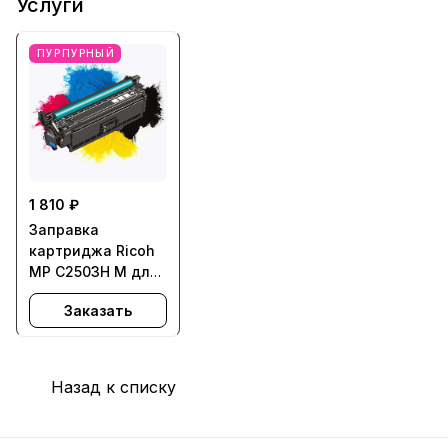
Услуги
ПУРПУРНЫЙ
1 810 ₽
Заправка
картриджа Ricoh
MP C2503H M для
Aficio MPC2003,
Заказать
MPC2004,
MPC2011,
MPC2503,
MPC2504
Назад к списку