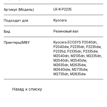
LR-K-P2235
Артикул (Модель)
Kyocera
Подходит для
Резиновый вал
Вид
Kyocera ECOSYS P2040dn,
Принтеры/МФУ
P2040dw, P2235dn, P2235dw,
P2335d, P2335dn, P2335dw,
M2040dn, M2135dn, M2235dn,
M2540dn, M2540dw,
M2635dn, M2635dw,
M2640idw, M2735dw,
M2735dn, M2835dw
Назад к списку