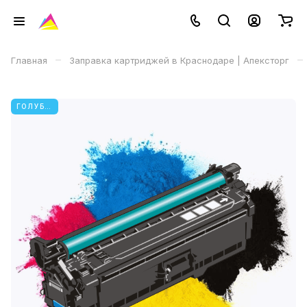
–
–
Главная
Заправка картриджей в Краснодаре | Апексторг
ГОЛУБОЙ