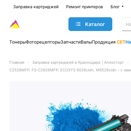
Заправка картриджей
Ремонт принтеров
Блог
Каталог
Тонеры
Фоторецепторы
Запчасти
Валы
Продукция
CET
Н
–
–
Главная
Заправка картриджей в Краснодаре | Апексторг
C2526MFP, FS-C2626MFP, ECOSYS 6026cidn, M6526cidn - с зам