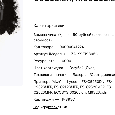
Характеристики
Замена чипа
—
от 50 рублей (включена в
?
стоимость)
Код товара
—
00000041224
Артикул (Модель)
—
ZA-KY-TK-895C
Ресурс, стр.
—
6000
Цвет картриджа
—
Голубой (Cyan)
Технология печати
—
Лазерная/Светодиодна
Принтеры/МФУ
—
Kyocera FS-C5250DN, FS-
C2026MFP, FS-C2126MFP, FS-C2526MFP, FS-
C2626MFP, ECOSYS 6026cidn, M6526cidn
Картриджи
—
TK-895C
Все характеристики