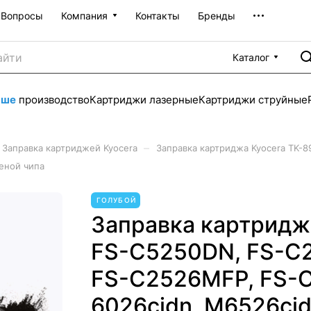
Вопросы
Компания
Контакты
Бренды
Каталог
аше
производство
Картриджи лазерные
Картриджи струйные
–
Заправка картриджей Kyocera
Заправка картриджа Kyocera TK-
еной чипа
ГОЛУБОЙ
Заправка картридж
FS-C5250DN, FS-C
FS-C2526MFP, FS-
6026cidn, M6526cid