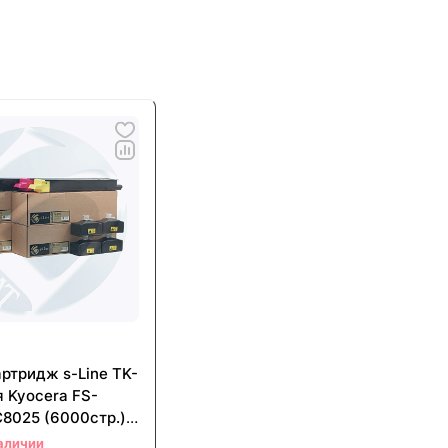
ртридж s-Line TK-
 Kyocera FS-
C8025 (6000стр.)
(Cyan) - с чипом
аличии