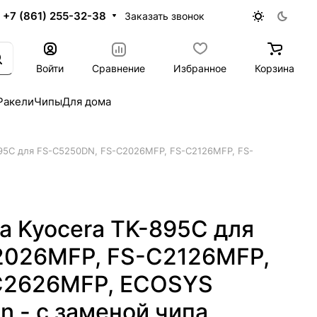
+7 (861) 255-32-38
Заказать звонок
Войти
Сравнение
Избранное
Корзина
Ракели
Чипы
Для дома
895C для FS-C5250DN, FS-C2026MFP, FS-C2126MFP, FS-
а Kyocera TK-895C для
2026MFP, FS-C2126MFP,
C2626MFP, ECOSYS
n - с заменой чипа