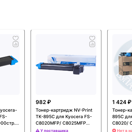
982 ₽
1 424 ₽
yocera-
Тонер-картридж NV-Print
Тонер-ка
FS-
TK-895C для Kyocera FS-
895C для
000стр.)
C8020MFP/ C8025MFP
C8020/ 
(6000стр.) Голубой (Cyan)
Голубой 
У поставщика
Нет в н