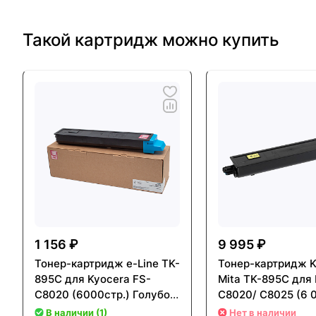
Такой картридж можно купить
1 156 ₽
9 995 ₽
Тонер-картридж e-Line TK-
Тонер-картридж K
895C для Kyocera FS-
Mita TK-895C для 
C8020 (6000стр.) Голубой
C8020/ C8025 (6 
(Cyan) - с чипом
Голубой (Cyan)
В наличии (1)
Нет в наличии