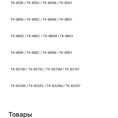
TK-855K / TK-855C / TK-855M / TK-855Y
TK-865K / TK-865C / TK-865M / TK-865Y
TK-880K / TK-880C / TK-880M / TK-880Y
TK-895K / TK-895C / TK-895M / TK-895Y
TK-8315K / TK-8315C / TK-8315M / TK-8315Y
TK-8325K / TK-8325C / TK-8325M / TK-8325Y
Товары