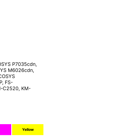
OSYS P7035cdn,
SYS M6026cdn,
ECOSYS
P, FS-
M-C2520, KM-
Yellow