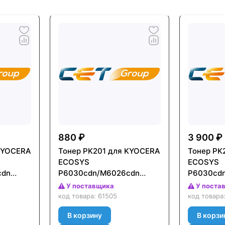
880 ₽
3 900 ₽
KYOCERA
Тонер PK201 для KYOCERA
Тонер PK
ECOSYS
ECOSYS
cdn
P6030cdn/M6026cdn
P6030cd
an),
(CET) Желтый (Yellow),
(CET) Жел
У поставщика
У поста
100г/бут, OSP0201Y-100
500г/бут, 
код товара:
61505
код товара
OSP0201
В корзину
В корзи