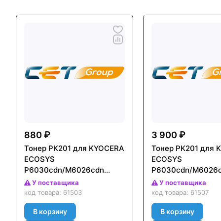
880 ₽
3 900 ₽
Тонер PK201 для KYOCERA
Тонер PK201 для 
ECOSYS
ECOSYS
P6030cdn/M6026cdn
P6030cdn/M6026
(CET) Голубой (Cyan),
(CET) Голубой (Cy
У поставщика
У поставщика
100г/бут, OSP0201C-100
500г/бут, (унив.),
код товара:
61503
код товара:
61507
OSP0201C-500
В корзину
В корзину