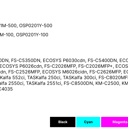
1M-500, OSP0201Y-500
M-100, OSP0201Y-100
0DN, FS-C5350DN, ECOSYS P6030cdn, FS-C5400DN, EC
 ECOSYS P6026cdn, FS-C2026MFP, FS-C2026MFP+, ECO
dn, FS-C2526MFP, ECOSYS M6026cidn, FS-C2626MFP, 
Kalfa 552ci, TASKalfa 250ci, TASKalfa 300ci, FS-C8020MF
fa 2550ci, TASKalfa 2551ci, FS-C8500DN, KM-C2500, K
C4035
Black
Cyan
Magenta