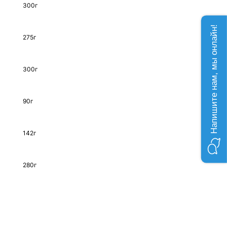
300г
Напишите нам, мы онлайн!
275г
300г
90г
142г
280г