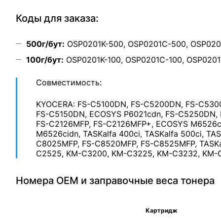
Коды для заказа:
500г/бут:
OSP0201K-500, OSP0201C-500, OSP020
100г/бут:
OSP0201K-100, OSP0201C-100, OSP0201
Совместимость:
KYOCERA: FS-C5100DN, FS-C5200DN, FS-C530
FS-C5150DN, ECOSYS P6021cdn, FS-C5250DN,
FS-C2126MFP, FS-C2126MFP+, ECOSYS M6526c
M6526cidn, TASKalfa 400ci, TASKalfa 500ci, TAS
C8025MFP, FS-C8520MFP, FS-C8525MFP, TASKal
C2525, KM-C3200, KM-C3225, KM-C3232, KM-
Номера OEM и заправочные веса тонера
Картридж