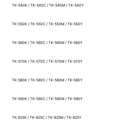
TK-540K / TK-540C / TK-540M / TK-540Y
TK-550K / TK-550C / TK-550M / TK-550Y
TK-560K / TK-560C / TK-560M / TK-560Y
TK-570K / TK-570C / TK-570M / TK-570Y
TK-580K / TK-580C / TK-580M / TK-580Y
TK-590K / TK-590C / TK-590M / TK-590Y
TK-825K / TK-825C / TK-825M / TK-825Y