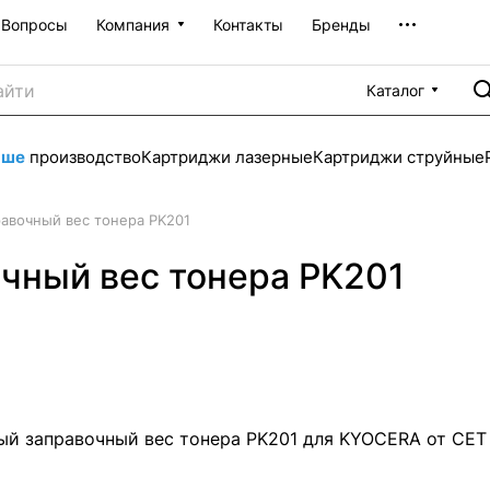
Вопросы
Компания
Контакты
Бренды
Каталог
аше
производство
Картриджи лазерные
Картриджи струйные
авочный вес тонера PK201
чный вес тонера PK201
й заправочный вес тонера PK201 для KYOCERA от CET