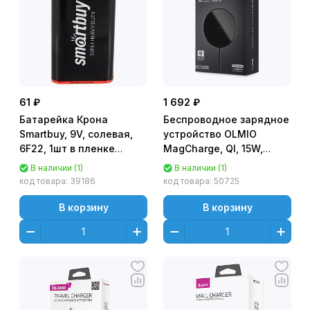
61 ₽
1 692 ₽
Батарейка Крона
Беспроводное зарядное
Smartbuy, 9V, солевая,
устройство OLMIO
6F22, 1шт в пленке
MagCharge, QI, 15W,
[SBBZ-9V01S]
черное
В наличии (1)
В наличии (1)
код товара:
39186
код товара:
50725
В корзину
В корзину