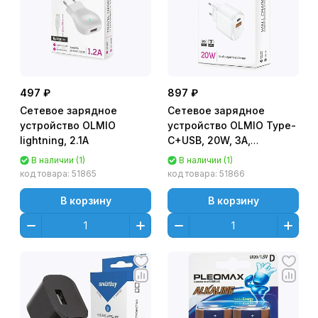
497 ₽
897 ₽
Сетевое зарядное
Сетевое зарядное
устройство OLMIO
устройство OLMIO Type-
lightning, 2.1А
C+USB, 20W, 3A,
PowerDelivery
В наличии (1)
В наличии (1)
код товара:
51865
код товара:
51866
В корзину
В корзину