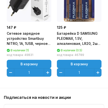
147 ₽
125 ₽
Сетевое зарядное
Батарейка D SAMSUNG
устройство Smartbuy
PLEOMAX, 1.5V,
NITRO, 1А, 1USB, черное
алкалиновая, LR20, 2шт
(SBP-1001)
в блистере [LR20-2BL]
В наличии (1)
В наличии (0.5)
код товара:
49831
код товара:
46789
В корзину
В корзину
Подписаться
на новости и акции