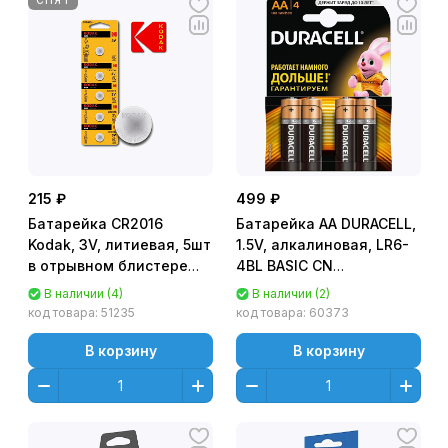
СНЯТ
215 ₽
499 ₽
Батарейка CR2016
Батарейка AA DURACELL,
Kodak, 3V, литиевая, 5шт
1.5V, алкалиновая, LR6-
в отрывном блистере
4BL BASIC CN
[CR2016-5BL]
(48/192/18816) - 4 шт в
В наличии (4)
В наличии (2)
блистере
код товара:
51235
код товара:
60373
В корзину
В корзину