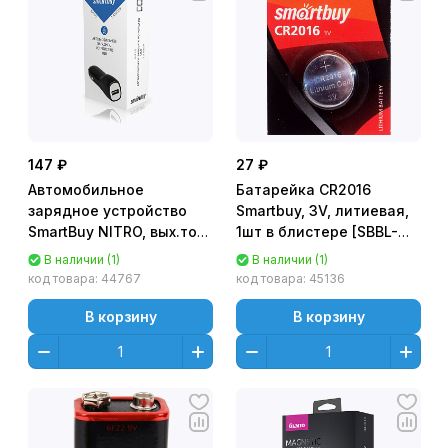
147 ₽
27 ₽
Автомобильное
Батарейка CR2016
зарядное устройство
Smartbuy, 3V, литиевая,
SmartBuy NITRO, вых.ток
1шт в блистере [SBBL-
1А, 1USB, черное (SBP-
2016-1B]
В наличии (1)
В наличии (1)
1501)
код товара:
44767
код товара:
45136
В корзину
В корзину