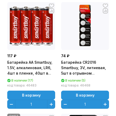
117 ₽
74 ₽
Батарейка AA Smartbuy,
Батарейка CR2016
1.5V, алкалиновая, LR6,
Smartbuy, 3V, литиевая,
4шт в пленке, 40шт в
5шт в отрывном
коробке [SBBA-2A40S] -
блистере [SBBL-2016-5B]
В наличии (17)
В наличии (5)
цена за 4 шт
код товара:
46483
код товара:
46468
В корзину
В корзину