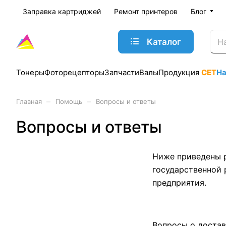
Заправка картриджей
Ремонт принтеров
Блог
Каталог
Тонеры
Фоторецепторы
Запчасти
Валы
Продукция
CET
Н
–
–
Главная
Помощь
Вопросы и ответы
Вопросы и ответы
Ниже приведены р
государственной 
предприятия.
Вопросы о достав