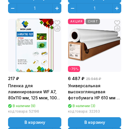
АКЦИЯ
СНЯТ
-75%
217 ₽
6 487 ₽
25 946 ₽
Пленка для
Универсальная
ламинирования WF А7,
высокоглянцевая
80х110 мм, 125 мкм, 100
фотобумага HP 610 мм x
шт/уп
30,5 м (24 д. x 100 ф.)
В наличии (9)
В наличии (3)
[Q1426B]
код товара:
52196
код товара:
32263
В корзину
В корзину