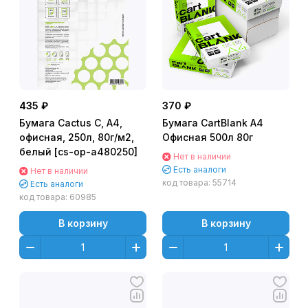
435 ₽
370 ₽
Бумага Cactus C, A4,
Бумага CartBlank А4
офисная, 250л, 80г/м2,
Офисная 500л 80г
белый [cs-op-a480250]
Нет в наличии
Есть аналоги
Нет в наличии
код товара:
55714
Есть аналоги
код товара:
60985
В корзину
В корзину