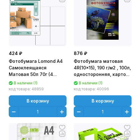
424 ₽
876 ₽
Фотобумага Lomond A4
Фотобумага матовая
Самоклеящаяся
4R(10x15), 190 г/м2 , 100л,
Матовая 50л 70г (4
односторонняя, картон
деления)
IST
В наличии (1)
В наличии (1)
универсальная (105 x
код товара:
48859
код товара:
40096
148.5 мм) [2100025]
В корзину
В корзину