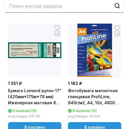
1 551 ₽
1 182 ₽
Бумага Lomond рулон 17"
Фотобумага магнитная
(420мм*175м*76 мм)
глянцевая ProfiLine,
Иженерная матовая 80
640г/м2, А4, 10л, 4800
г, "Стандарт"
dpi
В наличии (10)
В наличии (10)
код товара:
42735
код товара:
34324
В корзину
В корзину