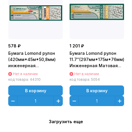
578 ₽
1 201 ₽
Бумага Lomond рулон
Бумага Lomond рулон
(420мм*45м*50,8мм)
11.7''(297мм*175м*76мм)
инженерная
Инженерная Матовая
"Стандарт", 80г/м2
80г, офсет [1209120]
Нет в наличии
Нет в наличии
[1202009]
код товара:
44310
код товара:
5054
В корзину
В корзину
Загрузить еще