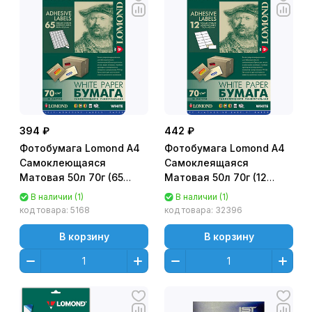
394 ₽
442 ₽
Фотобумага Lomond A4
Фотобумага Lomond A4
Самоклеющаяся
Самоклеящаяся
Матовая 50л 70г (65
Матовая 50л 70г (12
делений)
делений)
В наличии (1)
В наличии (1)
универсальная [2100215]
универсальная для
код товара:
5168
код товара:
32396
этикеток [2100065]
В корзину
В корзину