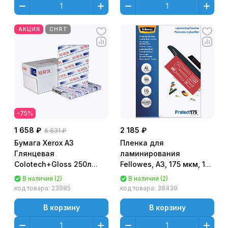
АКЦИЯ
СНЯТ
-75%
1 658 ₽
2 185 ₽
6 631 ₽
Бумага Xerox A3
Пленка для
Глянцевая
ламинирования
Colotech+Gloss 250л
Fellowes, А3, 175 мкм, 100
250г (двухсторонняя)
шт [FS-53088]
В наличии (2)
В наличии (2)
для лаз. печати
код товара:
23985
код товара:
38439
[003R90349]
В корзину
В корзину