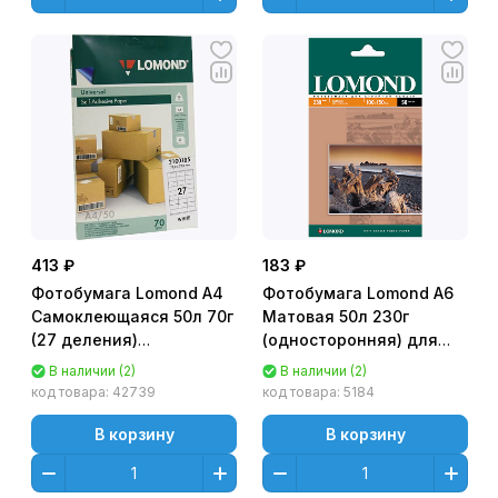
413 ₽
183 ₽
Фотобумага Lomond A4
Фотобумага Lomond A6
Самоклеющаяся 50л 70г
Матовая 50л 230г
(27 деления)
(односторонняя) для
универсальная [2100185]
струйной печати
В наличии (2)
В наличии (2)
[0102034]
код товара:
42739
код товара:
5184
В корзину
В корзину