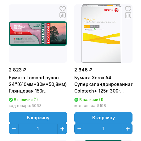
2 823 ₽
2 646 ₽
Бумага Lomond рулон
Бумага Xerox A4
24''(610мм*30м*50,8мм)
Суперкаландрированная
Глянцевая 150г
Colotech+ 125л 300г
(односторонняя)
универс. [003R97983]
В наличии (1)
В наличии (1)
[1204031]
грузиться кратно 6
код товара:
5063
код товара:
5198
В корзину
В корзину