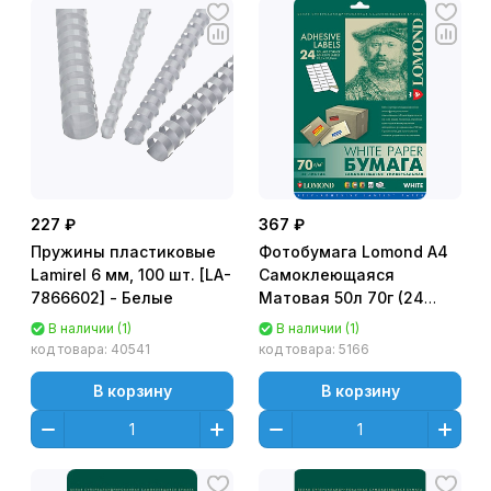
227 ₽
367 ₽
Пружины пластиковые
Фотобумага Lomond A4
Lamirel 6 мм, 100 шт. [LA-
Самоклеющаяся
7866602] - Белые
Матовая 50л 70г (24
деления)
В наличии (1)
В наличии (1)
универсальная [2100175]
код товара:
40541
код товара:
5166
В корзину
В корзину