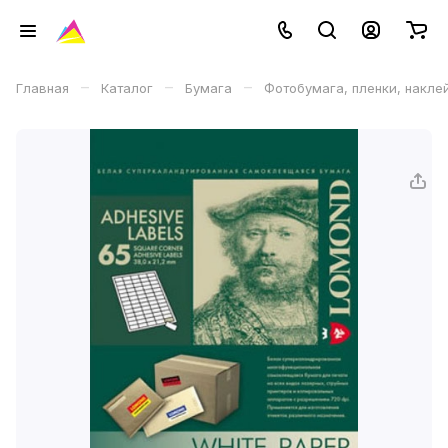
–
–
–
Главная
Каталог
Бумага
Фотобумага, пленки, накле