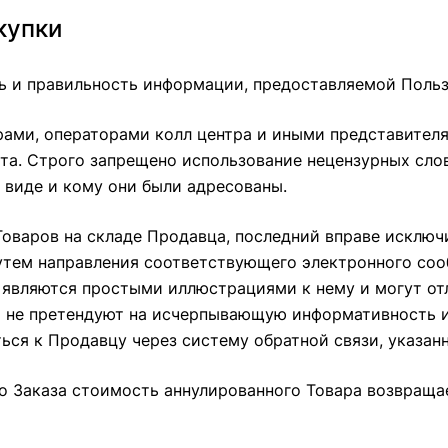
купки
сть и правильность информации, предоставляемой Польз
рами, операторами колл центра и иными представител
а. Строго запрещено использование нецензурных слов
м виде и кому они были адресованы.
Товаров на складе Продавца, последний вправе исключи
путем направления соответствующего электронного соо
вляются простыми иллюстрациями к нему и могут отли
не претендуют на исчерпывающую информативность и 
ься к Продавцу через систему обратной связи, указан
ого Заказа стоимость аннулированного Товара возвра