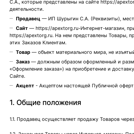
С.А., которые представлены на сайте
https://apexto
деятельности.
Продавец
— ИП Шурыгин С.А. (
Реквизиты
), мес
Сайт
—
https://apextorg.ru
-Интернет-магазин, пр
https://apextorg.ru
. На нем представлены Товары, 
этих Заказов Клиентам.
Товар
— объект материального мира, не изъятый
Заказ
— должным образом оформленный и размещ
«Оформление заказа»
) на приобретение и доставк
Сайте.
Акцепт
- Акцептом настоящей Публичной оферты
1. Общие положения
1.1. Продавец осуществляет продажу Товаров чере