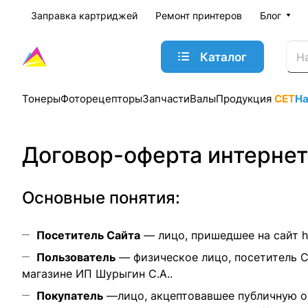
Заправка картриджей
Ремонт принтеров
Блог
Каталог
Тонеры
Фоторецепторы
Запчасти
Валы
Продукция
CET
Н
Договор-оферта интернет
Основные понятия:
Посетитель Сайта
— лицо, пришедшее на сайт
h
Пользователь
— физическое лицо, посетитель 
магазине ИП Шурыгин С.А..
Покупатель
—лицо, акцептовавшее публичную о