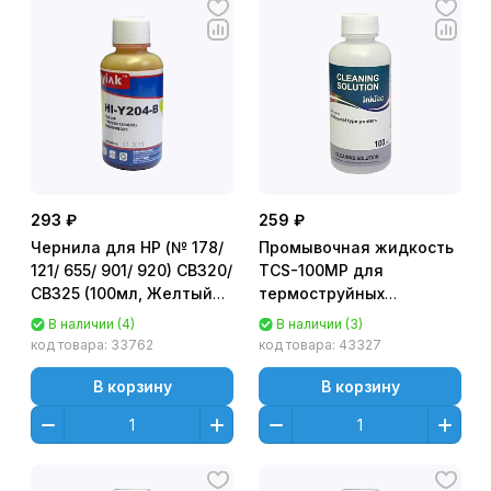
293 ₽
259 ₽
Чернила для HP (№ 178/
Промывочная жидкость
121/ 655/ 901/ 920) CB320/
TCS-100MP для
CB325 (100мл, Желтый
термоструйных
(Yellow),
принтеров (100мл)
В наличии (4)
В наличии (3)
водорастворимые) HI-
InkTec
код товара:
33762
код товара:
43327
Y204-B Gloria™ MyInk
В корзину
В корзину