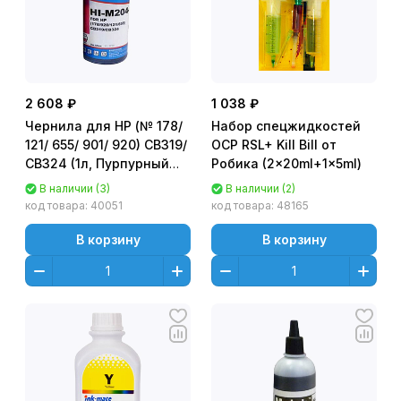
2 608 ₽
1 038 ₽
Чернила для HP (№ 178/
Набор спецжидкостей
121/ 655/ 901/ 920) CB319/
OCP RSL+ Kill Bill от
CB324 (1л, Пурпурный
Робика (2x20ml+1x5ml)
(Magenta),
В наличии (3)
В наличии (2)
водорастворимые) HI-
код товара:
40051
код товара:
48165
M204-D Gloria™ MyInk
В корзину
В корзину