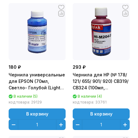
180 ₽
293 ₽
Чернила универсальные
Чернила для HP (№ 178/
для EPSON (70мл,
121/ 655/ 901/ 920) CB319/
Светло- Голубой (Light
CB324 (100мл,
Cyan),
Пурпурный (Magenta),
В наличии (5)
В наличии (4)
водорастворимые) EIM-
водорастворимые) HI-
код товара:
29129
код товара:
33761
ULC Ink-Mate
M204-D Gloria™ MyInk
В корзину
В корзину