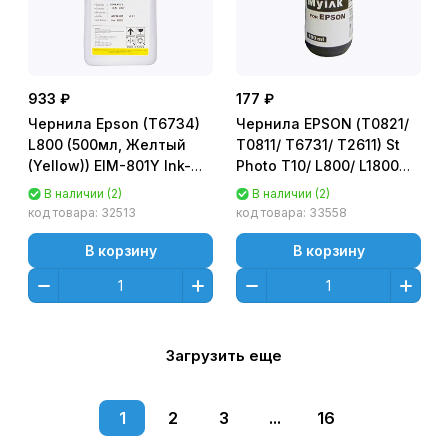
933 ₽
177 ₽
Чернила Epson (T6734)
Чернила EPSON (Т0821/
L800 (500мл, Желтый
T0811/ T6731/ T2611) St
(Yellow)) EIM-801Y Ink-
Photo T10/ L800/ L1800
Mate
(100 мл, Черный (Black))
В наличии (2)
В наличии (2)
EI-BK77 Gloria™ MyInk
код товара:
32513
код товара:
33558
В корзину
В корзину
Загрузить еще
1
2
3
...
16