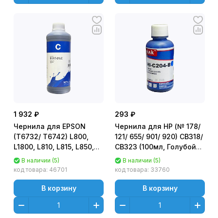
1 932 ₽
293 ₽
Чернила для EPSON
Чернила для HP (№ 178/
(T6732/ T6742) L800,
121/ 655/ 901/ 920) CB318/
L1800, L810, L815, L850,
CB323 (100мл, Голубой
L805 (1л, Голубой (Cyan))
(Cyan),
В наличии (5)
В наличии (5)
E0017-01LC InkTec
водорастворимые) HI-
код товара:
46701
код товара:
33760
C204-B Gloria™ MyInk
В корзину
В корзину