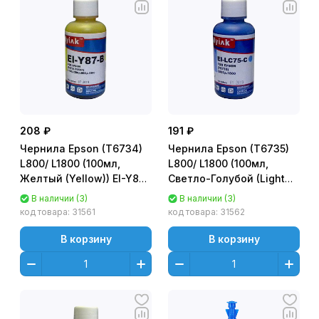
208 ₽
191 ₽
Чернила Epson (T6734)
Чернила Epson (T6735)
L800/ L1800 (100мл,
L800/ L1800 (100мл,
Желтый (Yellow)) EI-Y87-
Светло-Голубой (Light
B MyInk
Сyan)) EI-LC75-B Gloria™
В наличии (3)
В наличии (3)
MyInk
код товара:
31561
код товара:
31562
В корзину
В корзину