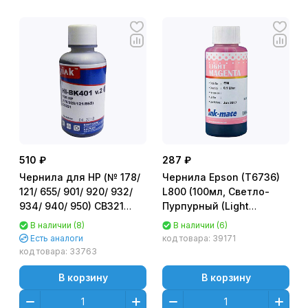
510 ₽
287 ₽
Чернила для HP (№ 178/
Чернила Epson (T6736)
121/ 655/ 901/ 920/ 932/
L800 (100мл, Светло-
934/ 940/ 950) CB321
Пурпурный (Light
(100мл, Черный (Black),
Magenta)) EIM-801LM Ink-
В наличии (8)
В наличии (6)
пигментные) HI-BK401
Mate
Есть аналоги
код товара:
39171
v.2 EverBrite™ MyInk
код товара:
33763
В корзину
В корзину