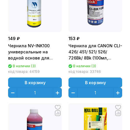
149 ₽
153 ₽
Чернила NV-INK100
Чернила для CANON CLI-
универсальные на
426/ 451/ 521/ 526/
водной основе для
726Bk/ 8Bk (100мл,
аппаратов Сanon/
Черный (Black)) CI-BK16
В наличии (3)
В наличии (3)
Epson/НР/Lexmark
Gloria™ MyInk
код товара:
44159
код товара:
33746
(100мл, Желтый (Yellow))
NV-Print
В корзину
В корзину