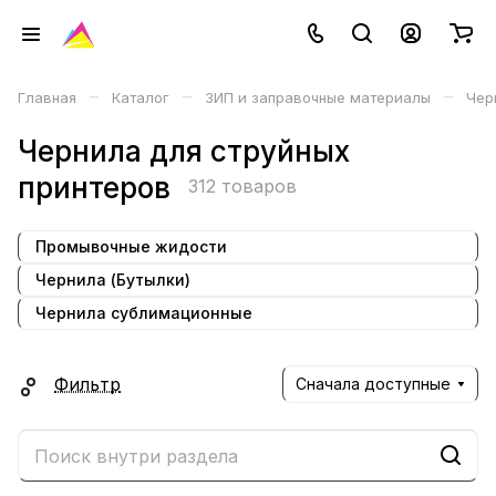
–
–
–
Главная
Каталог
ЗИП и заправочные материалы
Чер
Чернила для струйных
принтеров
312 товаров
Промывочные жидости
Чернила (Бутылки)
Чернила сублимационные
Фильтр
Сначала доступные