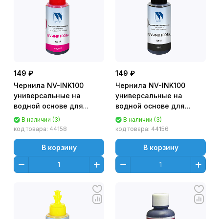
149 ₽
149 ₽
Чернила NV-INK100
Чернила NV-INK100
универсальные на
универсальные на
водной основе для
водной основе для
аппаратов Canon/
аппаратов Canon/
В наличии (3)
В наличии (3)
Epson/ HP/ Lexmark
Epson/ HP/ Lexmark
код товара:
44158
код товара:
44156
(100мл, Пурпурный
(100мл, Черный (Black))
(Magenta)) NV-Print
NV-Print
В корзину
В корзину