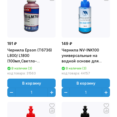
191 ₽
149 ₽
Чернила Epson (T6736)
Чернила NV-INK100
L800/ L1800
универсальные на
(100мл,Светло-
водной основе для
Пурпурный (Light
аппаратов Canon/
В наличии (3)
В наличии (3)
Magenta)) EI-LM76 MyInk
Epson/ HP/ Lexmark
код товара:
31563
код товара:
44157
(100мл, Голубой (Cyan))
NV-Print
В корзину
В корзину