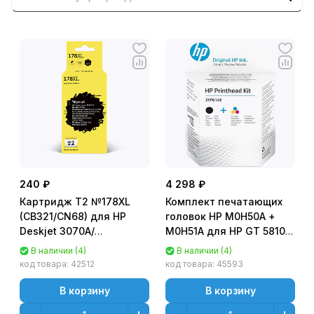
240 ₽
4 298 ₽
Картридж T2 №178XL
Комплект печатающих
(CB321/CN68) для HP
головок HP M0H50A +
Deskjet 3070A/
M0H51A для HP GT 5810/
Photosmart 6510/ 7510/
5820 /5822; Ink Tank 110/
В наличии (4)
В наличии (4)
B110/ C8583 Черный
115/ 310/ 315/ 319; InkTank
код товара:
42512
код товара:
45593
(Black) - с чипом
Wireles 410/ 415/ 419
[3YP61AE]
В корзину
В корзину