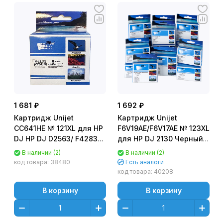
1 681 ₽
1 692 ₽
Картридж Unijet
Картридж Unijet
CC641HE № 121XL для HP
F6V19AE/F6V17AE № 123XL
DJ HP DJ D2563/ F4283
для HP DJ 2130 Черный
Черный (Black)
(Black) восстановленный
В наличии (2)
В наличии (2)
код товара:
38480
Есть аналоги
код товара:
40208
В корзину
В корзину