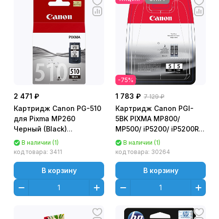
-75%
2 471 ₽
1 783 ₽
7 129 ₽
Картридж Canon PG-510
Картридж Canon PGI-
для Pixma MP260
5BK PIXMA MP800/
Черный (Black)
MP500/ iP5200/ iP5200R/
Оригинальный
iP4200R (2шт/уп)
В наличии (1)
В наличии (1)
Оригинальный
код товара:
3411
код товара:
30264
В корзину
В корзину