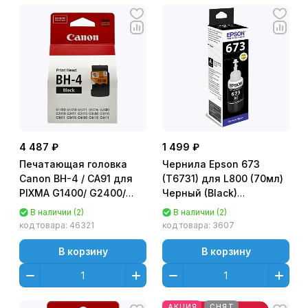
4 487 ₽
1 499 ₽
Печатающая головка
Чернила Epson 673
Canon BH-4 / CA91 для
(T6731) для L800 (70мл)
PIXMA G1400/ G2400/
Черный (Black)
G3400 (QY6-8002)
Оригинальный
В наличии (2)
В наличии (2)
Черная (Black)
C13T67314A
код товара:
46321
код товара:
3607
В корзину
В корзину
АКЦИЯ
СНЯТ