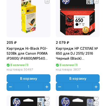
205 ₽
2 079 ₽
Картридж Hi-Black PGI-
Картридж HP CZ101AE №
520Bk для Canon PIXMA
650 для DJ 2515/ 2516
iP3600/ iP4600/MP540
Черный (Black)
Черный (Black)
Оригинальный
В наличии (1)
В наличии (1)
код товара:
50497
код товара:
3837
В корзину
В корзину