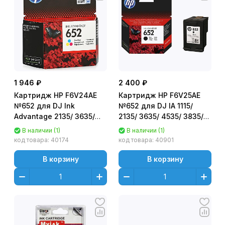
1 946 ₽
2 400 ₽
Картридж HP F6V24AE
Картридж HP F6V25AE
№652 для DJ Ink
№652 для DJ IA 1115/
Advantage 2135/ 3635/
2135/ 3635/ 4535/ 3835/
3835/ 1115 Цветной (Tri-
4675 (360стр.) Черный
В наличии (1)
В наличии (1)
colour) Оригинальный
(Black) Оригинальный
код товара:
40174
код товара:
40901
В корзину
В корзину