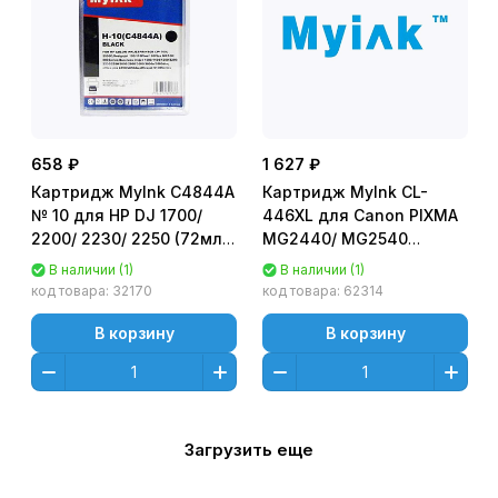
658 ₽
1 627 ₽
Картридж MyInk C4844A
Картридж MyInk CL-
№ 10 для HP DJ 1700/
446XL для Canon PIXMA
2200/ 2230/ 2250 (72мл,
MG2440/ MG2540
водорастворимый)
Цветной (Color)
В наличии (1)
В наличии (1)
Черный (Black)
код товара:
32170
код товара:
62314
В корзину
В корзину
Загрузить еще