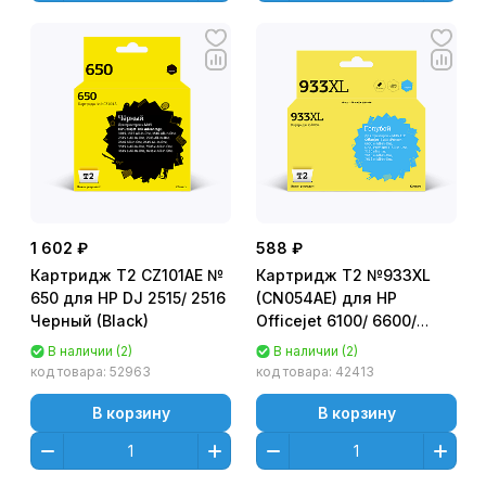
1 602 ₽
588 ₽
Картридж T2 CZ101AE №
Картридж T2 №933XL
650 для HP DJ 2515/ 2516
(CN054AE) для HP
Черный (Black)
Officejet 6100/ 6600/
6700/ 7110/ 7610, Голубой
В наличии (2)
В наличии (2)
(Cyan)
код товара:
52963
код товара:
42413
В корзину
В корзину