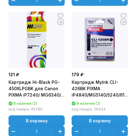
121 ₽
179 ₽
Картридж Hi-Black PG-
Картридж MyInk CLI-
450XLPGBK для Canon
426BK PIXMA
PIXMA iP7240/ MG6340/
iP4840/MG5140/5240/6140/8
MG5440 Черный (Black)
Черный (Black)
В наличии (2)
В наличии (2)
код товара:
45780
код товара:
29944
В корзину
В корзину