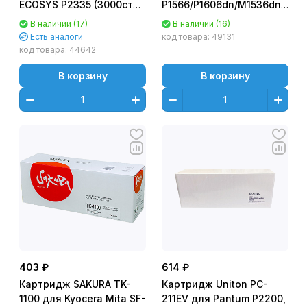
ECOSYS P2335 (3000стр.)
P1566/P1606dn/M1536dnf
- с чипом
(2100стр.)
В наличии (17)
В наличии (16)
Есть аналоги
код товара:
49131
код товара:
44642
В корзину
В корзину
403 ₽
614 ₽
Картридж SAKURA TK-
Картридж Uniton PC-
1100 для Kyocera Mita SF-
211EV для Pantum P2200,