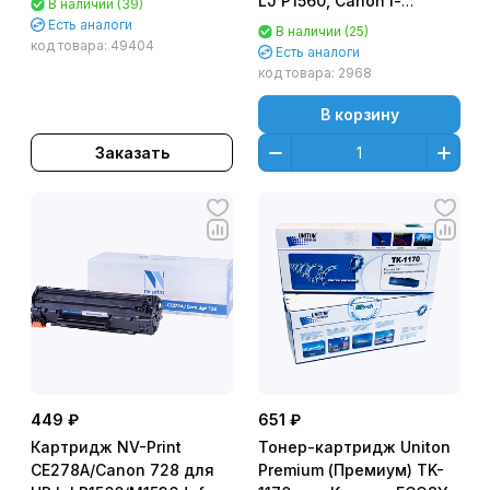
LJ P1560, Canon i-
В наличии (39)
7200 копий ProfiLine
SENSYS MF4410
Есть аналоги
В наличии (25)
код товара:
49404
(2100стр.)
Есть аналоги
код товара:
2968
В корзину
Заказать
449 ₽
651 ₽
Картридж NV-Print
Тонер-картридж Uniton
CE278A/Canon 728 для
Premium (Премиум) TK-