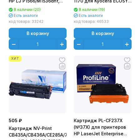
HP LJ Р1566/M1536dnf,
1170 для Kyocera ECOSYS
Canon
M2040dn/ M2540dn/
В наличии (20)
В наличии (19)
MF4580dn/4570dn/4410
M2640idw (7200стр.) - с
Есть аналоги
Есть аналоги
(2100стр.) NV-
чипом
код товара:
33242
код товара:
46533
CE278A/728
В корзину
В корзину
ХИТ
505 ₽
Картридж PL-CF237X
(№37X) для принтеров
Картридж NV-Print
HP LaserJet Enterprise
CB435A/CB436A/CE285A/725