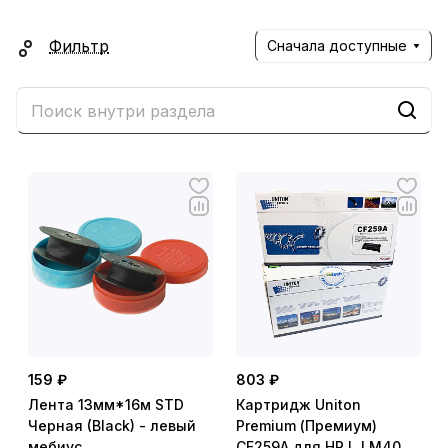
Фильтр
Сначала доступные
159 ₽
803 ₽
Лента 13мм*16м STD
Картридж Uniton
Черная (Black) - левый
Premium (Премиум)
мебиус
CF259A для HP LJ M404/