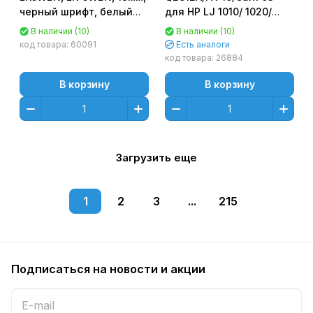
черный шрифт, белый
для HP LJ 1010/ 1020/
фон, 9м Epson
1015/ 3015/ Can 4018/
В наличии (10)
В наличии (10)
LW300/LW400/LW700/LW600P/LW1000P/K400/Z700/Z900
4270 (2000стр.)
код товара:
60091
Есть аналоги
код товара:
26884
В корзину
В корзину
Загрузить еще
1
2
3
...
215
Подписаться
на новости и акции