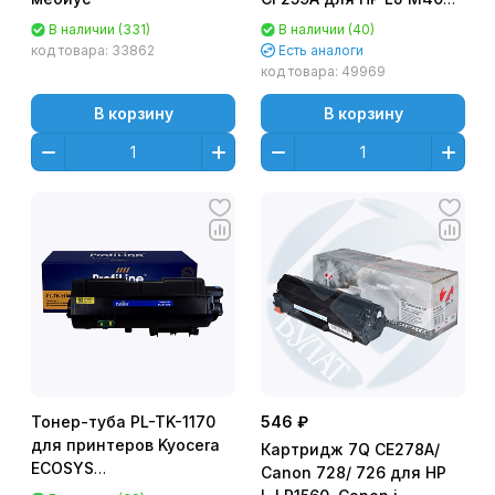
M304/ MFP M428
В наличии (331)
В наличии (40)
(3000стр.) - без чипа
код товара:
33862
Есть аналоги
код товара:
49969
В корзину
В корзину
Тонер-туба PL-TK-1170
546 ₽
для принтеров Kyocera
Картридж 7Q CE278A/
ECOSYS
Canon 728/ 726 для HP
M2040/M2040dn/M2540/M2540dn/M2640idw/M2640