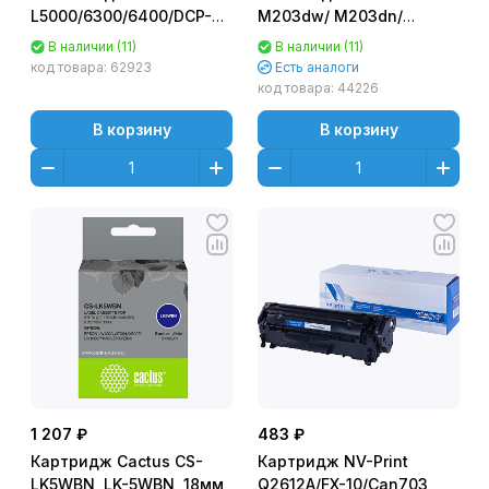
L5000/6300/6400/DCP-
M203dw/ M203dn/
L5500/6600/MFC-
M227fdn/ M227fdw/
В наличии (11)
В наличии (11)
5700/6800 30 000стр.)
M227sdn (1600стр.) - с
код товара:
62923
Есть аналоги
чипом
код товара:
44226
В корзину
В корзину
1 207 ₽
483 ₽
Картридж Cactus CS-
Картридж NV-Print
LK5WBN, LK-5WBN, 18мм,
Q2612A/FX-10/Can703