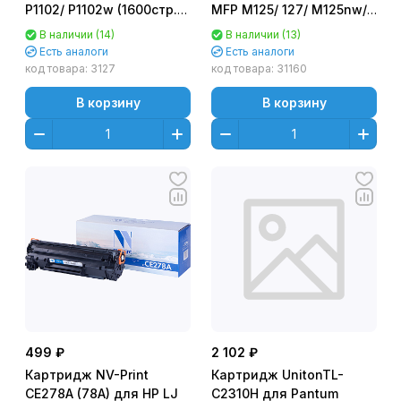
P1102/ P1102w (1600стр.)
MFP M125/ 127/ M125nw/
NV-CE285A
M125rnw/ M127fw/ M125a/
В наличии (14)
В наличии (13)
M125r/ M125ra (1500стр.)
Есть аналоги
Есть аналоги
NV-CF283A
код товара:
3127
код товара:
31160
В корзину
В корзину
499 ₽
2 102 ₽
Картридж NV-Print
Картридж UnitonTL-
CE278A (78A) для HP LJ
C2310H для Pantum