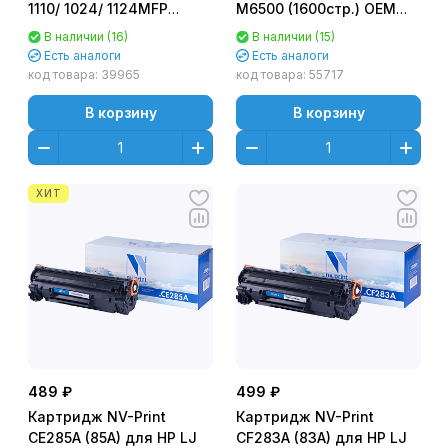
1110/ 1024/ 1124MFP
M6500 (1600стр.) OEM
Черный (Black) (2100 к.)
барабан!!! - белая
В наличии (16)
В наличии (15)
коробка
Есть аналоги
Есть аналоги
код товара:
39965
код товара:
55717
В корзину
В корзину
ХИТ
489 ₽
499 ₽
Картридж NV-Print
Картридж NV-Print
CE285A (85A) для HP LJ
CF283A (83A) для HP LJ