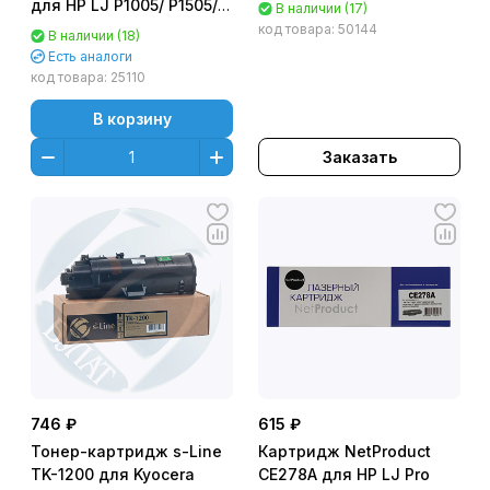
M607/M607dn/M607n/M608/
для HP LJ P1005/ P1505/
В наличии (17)
M1120/ M1522, LJ Pro
код товара:
50144
В наличии (18)
P1102, Canon LBP6000
Есть аналоги
(1600стр.) NV-
код товара:
25110
CB435A/436A/285/725
В корзину
Заказать
746 ₽
615 ₽
Тонер-картридж s-Line
Картридж NetProduct
TK-1200 для Kyocera
CE278A для HP LJ Pro