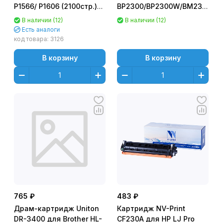
P1566/ P1606 (2100стр.)
BP2300/BP2300W/BM2300W
NV-CE278A
(1600 стр) Premium
В наличии (12)
В наличии (12)
(Премиум)
Есть аналоги
код товара:
3126
В корзину
В корзину
765 ₽
483 ₽
Драм-картридж Uniton
Картридж NV-Print
DR-3400 для Brother HL-
CF230A для HP LJ Pro