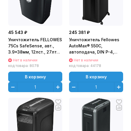
45 543 ₽
245 381 ₽
Уничтожитель FELLOWES
Уничтожитель Fellowes
75Cs SafeSense, авт.,
AutoMax® 550C,
3.9x38мм, 12лcт., 27лтр.
автоподача, DIN P-4,
Уничтожает: скобы,
4х38мм, 550лст., 83 лтр.,
Нет в наличии
Нет в наличии
карты, с
Smart Lock.
код товара:
8078
код товара:
44178
В корзину
В корзину