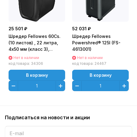
25 501 ₽
52 031 ₽
Шредер Fellowes 60Cs.
Шредер Fellowes
(10 листов) , 22 литра,
Powershred® 125I (FS-
4х50 мм (класс 3),
4613001)
индикатор перегрева
Нет в наличии
Нет в наличии
двиг, уничт: ск
код товара:
34306
код товара:
24467
В корзину
В корзину
Подписаться
на новости и акции