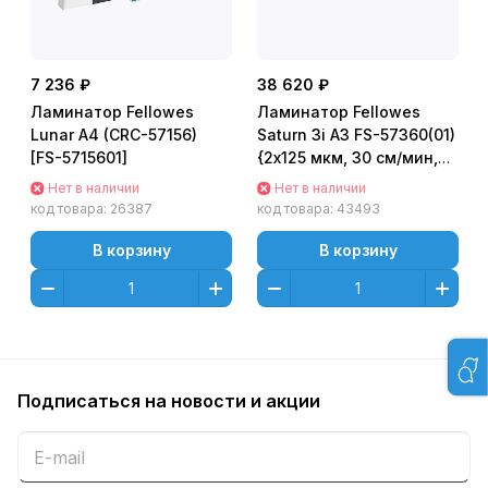
7 236 ₽
38 620 ₽
Ламинатор Fellowes
Ламинатор Fellowes
Lunar A4 (CRC-57156)
Saturn 3i A3 FS-57360(01)
[FS-5715601]
{2х125 мкм, 30 см/мин,
HeatGuard™, нагрев за 60
Нет в наличии
Нет в наличии
сек.}
код товара:
26387
код товара:
43493
В корзину
В корзину
Подписаться
на новости и акции