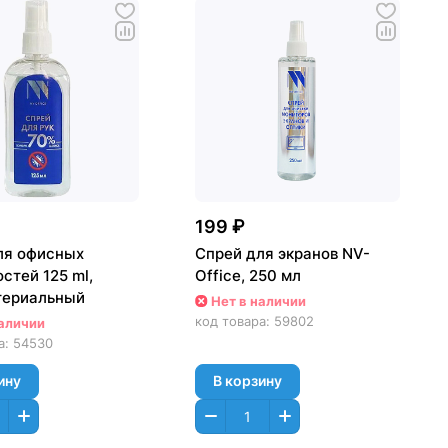
199 ₽
ля офисных
Спрей для экранов NV-
стей 125 ml,
Office, 250 мл
териальный
Нет в наличии
код товара:
59802
наличии
а:
54530
ину
В корзину