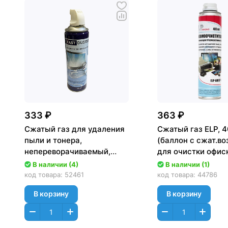
333 ₽
363 ₽
Сжатый газ для удаления
Сжатый газ ELP, 
пыли и тонера,
(баллон с сжат.во
непереворачиваемый,
для очистки офис
(400ml/235g, с курком),
техники
В наличии (4)
В наличии (1)
аэрозоль,Fast Duster
код товара:
52461
код товара:
44786
В корзину
В корзину