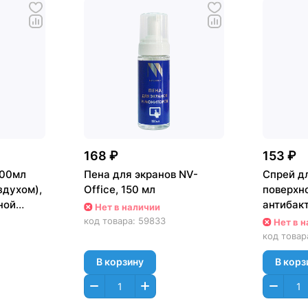
168 ₽
153 ₽
400мл
Пена для экранов NV-
Спрей д
здухом),
Office, 150 мл
поверхно
ной
антибак
Нет в наличии
код товара:
59833
Нет в 
код товар
В корзину
В корз