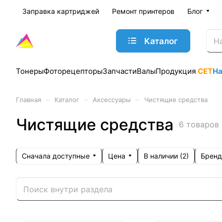
Заправка картриджей
Ремонт принтеров
Блог
Каталог
Тонеры
Фоторецепторы
Запчасти
Валы
Продукция
CET
Н
–
–
–
Главная
Каталог
Аксессуары
Чистящие средства
Чистящие средства
6 товаров
Сначала доступные
Цена
Бренд
В наличии (
2
)