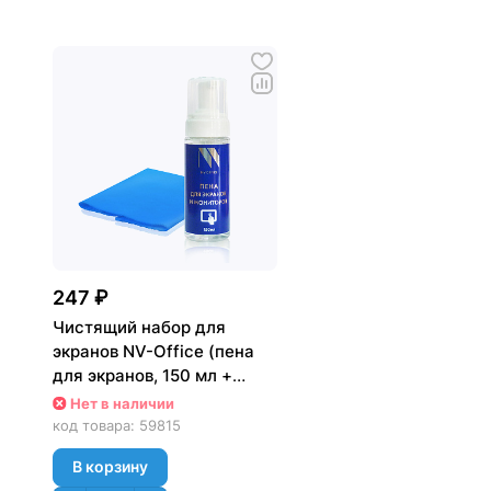
247 ₽
Чистящий набор для
экранов NV-Office (пена
для экранов, 150 мл +
салфетка), box
Нет в наличии
код товара:
59815
В корзину