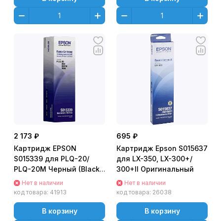
2 173 ₽
695 ₽
Картридж EPSON
Картридж Epson S015637
S015339 для PLQ-20/
для LX-350, LX-300+/
PLQ-20M Черный (Black)
300+II Оригинальный
Original - 3шт в упаковке
Нет в наличии
Нет в наличии
код товара:
41913
код товара:
26038
В корзину
В корзину