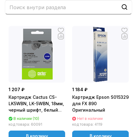
1 207 ₽
1 184 ₽
Картридж Cactus CS-
Картридж Epson S015329
LK5WBN, LK-5WBN, 18мм,
для FX 890
черный шрифт, белый
Оригинальный
фон, 9м Epson
В наличии (10)
Нет в наличии
LW300/LW400/LW700/LW600P/LW1000P/K400/Z700/Z900
код товара:
60091
код товара:
4119
В корзину
В корзину