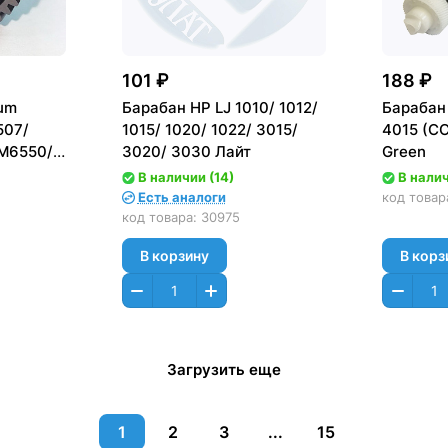
101 ₽
188 ₽
um
Барабан HP LJ 1010/ 1012/
Барабан
507/
1015/ 1020/ 1022/ 3015/
4015 (C
M6550/
3020/ 3030 Лайт
Green
 CHINA
В наличии (14)
В налич
Есть аналоги
код товар
код товара:
30975
В корзину
В корз
Загрузить еще
1
2
3
...
15