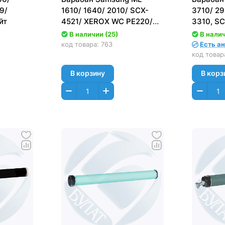
9/
1610/ 1640/ 2010/ SCX-
3710/ 29
йт
4521/ XEROX WC PE220/
3310, S
Phaser 3117/ 3122/ 3200
5637/ 5
В наличии (25)
В налич
Asia AC
Xerox Ph
код товара:
763
Есть а
3320/WC
код товар
В корзину
В корз