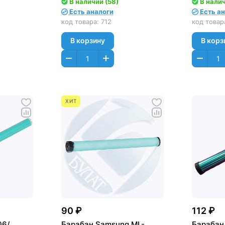
В наличии (58)
В налич
Есть аналоги
Есть а
код товара:
712
код товар
В корзину
В корз
ХИТ
90 ₽
112 ₽
06/
Барабан Samsung ML-
Барабан