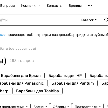
Вопросы
Компания
Контакты
Бренды
Каталог
аше
производство
Картриджи лазерные
Картриджи струйные
баны (фоторецепторы)
ы)
298 товаров
Барабаны для Epson
Барабаны для HP
Барабаны 
арабаны для Panasonic
Барабаны для Pantum
Бар
harp
Барабаны для Toshiba
и предложения
Бренд
Обзоры
Подходит для