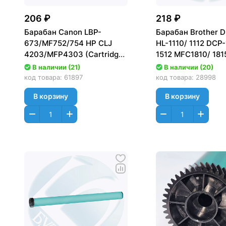
206 ₽
218 ₽
Барабан Canon LBP-
Барабан Brother 
673/MF752/754 HP CLJ
HL-1110/ 1112 DCP-
4203/MFP4303 (Cartridge
1512 MFC1810/ 181
069/W2300) Long Life/
Asia/AlphaChem
В наличии (21)
В наличии (20)
долговечный Golden Green
(ФОТОВАЛ,
код товара:
61897
код товара:
28998
ФОТОБАРАБАН)
В корзину
В корзину