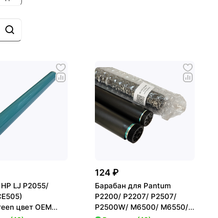
124 ₽
 HP LJ P2055/
Барабан для Pantum
CE505)
P2200/ P2207/ P2507/
reen цвет OEM
P2500W/ M6500/ M6550/
M6607 [PC-211EV] GG/