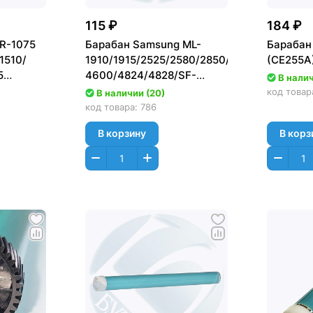
115 ₽
184 ₽
DR-1075
Барабан Samsung ML-
Барабан
1510/
1910/1915/2525/2580/2850/SCX-
(CE255A)
5
4600/4824/4828/SF-
В налич
650/650P/Xerox
код товар
В наличии (20)
Phaser3140/3150 Asia
код товара:
786
В корзину
В корз