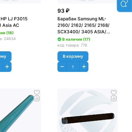
93 ₽
 HP LJ P3015
Барабан Samsung ML-
 Asia AC
2160/ 2162/ 2165/ 2168/
SCX3400/ 3405 ASIA/
ии (18)
Лайт/GG
а:
24634
В наличии (17)
код товара:
776
ину
В корзину