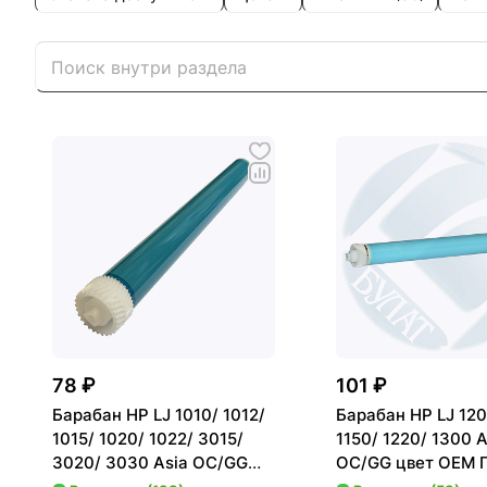
78 ₽
101 ₽
Барабан HP LJ 1010/ 1012/
Барабан HP LJ 120
1015/ 1020/ 1022/ 3015/
1150/ 1220/ 1300 A
3020/ 3030 Asia OC/GG
OC/GG цвет OEM 
цвет OEM Голубой