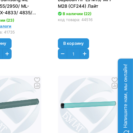
55/2950/ ML-
M28 (CF244) Лайт
CX-4833/ 4835/
В наличии (22)
639/ 5737/ 5739
код товара:
44516
ии (23)
aser
налоги
3315 (39T) Лайт
а:
41735
ину
В корзину
Напишите нам, мы онлайн!