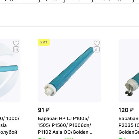
ХИТ
91 ₽
120 ₽
0/ 1000/
Барабан HP LJ P1005/
Барабан
sia
1505/ P1560/ P1606dn/
P2035 (
Голубой
P1102 Asia OC/Golden
GoldenG
Green
Голубой