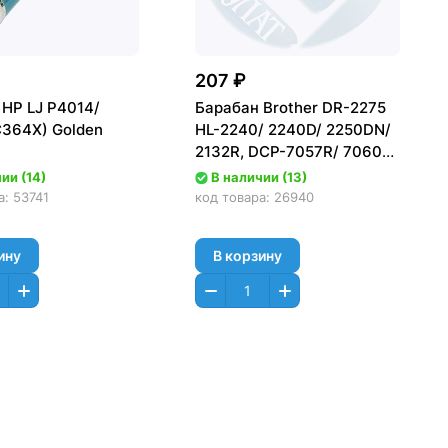
207 ₽
 HP LJ P4014/
Барабан Brother DR-2275
C364X) Golden
HL-2240/ 2240D/ 2250DN/
2132R, DCP-7057R/ 7060/
7070 Лайт/Asia
ии (14)
В наличии (13)
(ФОТОВАЛ,
а:
53741
код товара:
26940
ФОТОБАРАБАН)
ину
В корзину