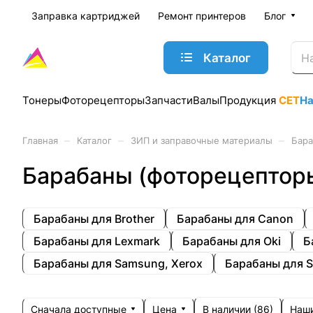
Заправка картриджей
Ремонт принтеров
Блог
Каталог
Тонеры
Фоторецепторы
Запчасти
Валы
Продукция
CET
Н
–
–
–
Главная
Каталог
ЗИП и заправочные материалы
Бара
Барабаны (фоторецептор
Барабаны для Brother
Барабаны для Canon
Барабаны для Lexmark
Барабаны для Oki
Б
Барабаны для Samsung, Xerox
Барабаны для S
Сначала доступные
Цена
Наш
В наличии (
86
)