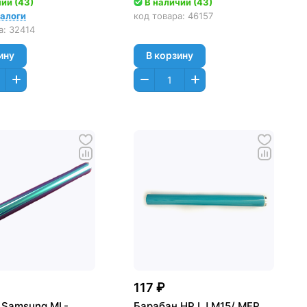
ии (43)
В наличии (43)
Лайт
налоги
код товара:
46157
а:
32414
ину
В корзину
117 ₽
 Samsung ML-
Барабан HP LJ M15/ MFP