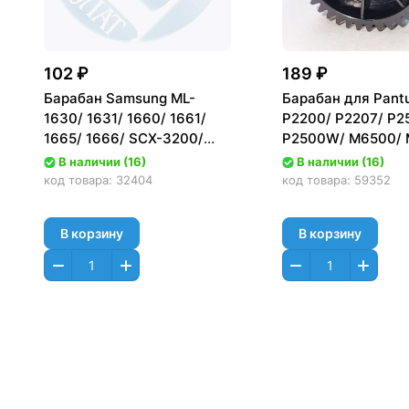
102 ₽
189 ₽
Барабан Samsung ML-
Барабан для Pant
1630/ 1631/ 1660/ 1661/
P2200/ P2207/ P2
1665/ 1666/ SCX-3200/
P2500W/ M6500/ 
3205/ SCX4500 Asia AC
M6607 [PC-211EV]
В наличии (16)
В наличии (16)
Зеленый
тип втулка 9mm
код товара:
32404
код товара:
59352
В корзину
В корзину