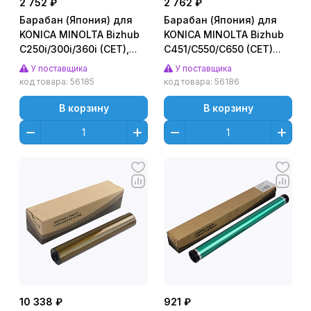
2 752 ₽
2 762 ₽
Барабан (Япония) для
Барабан (Япония) для
KONICA MINOLTA Bizhub
KONICA MINOLTA Bizhub
C250i/300i/360i (CET),
C451/C550/C650 (CET)
225000 стр., CET101034
CMY, 120000 стр.,
У поставщика
У поставщика
CET7116
код товара:
56185
код товара:
56186
В корзину
В корзину
10 338 ₽
921 ₽