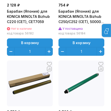
2 128 ₽
754 ₽
Барабан (Япония) для
Барабан (Япония) для
KONICA MINOLTA Bizhub
KONICA MINOLTA Bizhub
C220 (CET), CET7059
C250/C252 (CET), 50000
стр., CET4146
Нет в наличии
У поставщика
код товара:
56182
код товара:
56184
В корзину
В корзину