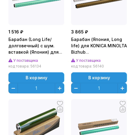
1 516 ₽
3 865 ₽
Барабан (Long Life/
Барабан (Япония, Long
долговечный) с шум.
life) для KONICA MINOLTA
вставкой (Япония) для
Bizhub
KONICA MINOLTA Bizhub
C450i/C550i/C650i/C750i
У поставщика
У поставщика
C287 (CET), (WW),
(CET), (WW), 250K,
код товара:
56134
код товара:
56140
CET101074
CET101075
В корзину
В корзину