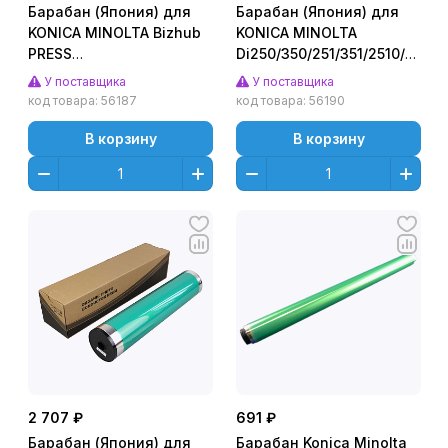
Барабан (Япония) для
Барабан (Япония) для
KONICA MINOLTA Bizhub
KONICA MINOLTA
PRESS
Di250/350/251/351/2510/3510
C1060/C1070/C71hc (CET),
(CET), 50000 стр.,
У поставщика
У поставщика
410000 стр., CET101012
CET1822N
код товара:
56187
код товара:
56190
В корзину
В корзину
2 707 ₽
691 ₽
Барабан (Япония) для
Барабан Konica Minolta