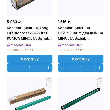
5 083 ₽
1 516 ₽
Барабан (Япония, Long
Барабан (Япония)
Life/долговечный) для
DR214K-Drum для KONICA
KONICA MINOLTA Bizhub
MINOLTA Bizhub
Pro C5500 (CET), CET7117
C227/C287 (CET), (WW),
У поставщика
У поставщика
105000 стр., CET101083
код товара:
56141
код товара:
56154
В корзину
В корзину