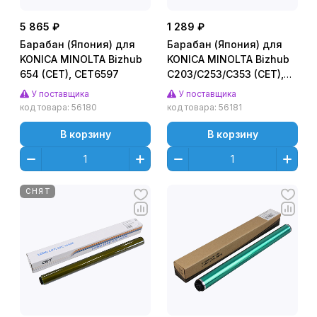
5 865 ₽
1 289 ₽
Барабан (Япония) для
Барабан (Япония) для
KONICA MINOLTA Bizhub
KONICA MINOLTA Bizhub
654 (CET), CET6597
C203/C253/C353 (CET),
50000 стр., CET3723
У поставщика
У поставщика
код товара:
56180
код товара:
56181
В корзину
В корзину
СНЯТ