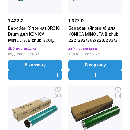
1 432 ₽
1 677 ₽
Барабан (Япония) DR316-
Барабан (Япония) для
Drum для KONICA
KONICA MINOLTA Bizhub
MINOLTA Bizhub 300i,
222/282/362/223/283/363/42
Bizhub C250i/C300i/C360i
(CET), 120000 стр.,
У поставщика
У поставщика
(CET), 200000 стр.,
CET7075
код товара:
61345
код товара:
56176
CET101125
В корзину
В корзину