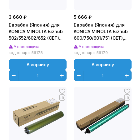
3 660 ₽
5 666 ₽
Барабан (Япония) для
Барабан (Япония) для
KONICA MINOLTA Bizhub
KONICA MINOLTA Bizhub
502/552/602/652 (CET)
600/750/601/751 (CET),
Черный (Black), 250000
400000 стр., CET7074
У поставщика
У поставщика
стр., CET9005N
код товара:
56178
код товара:
56179
В корзину
В корзину