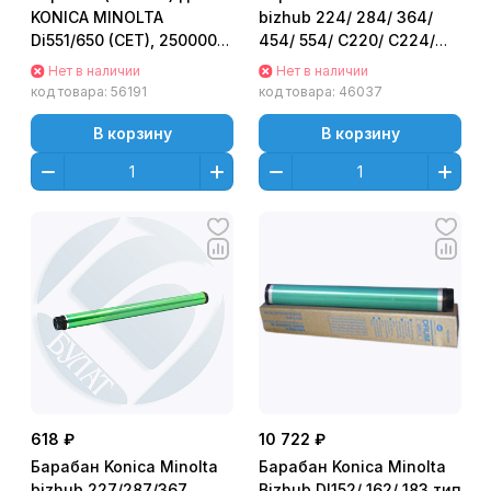
KONICA MINOLTA
bizhub 224/ 284/ 364/
Di551/650 (CET), 250000
454/ 554/ С220/ C224/
стр., CET2757
С280/ C284/ С360/ C364/
Нет в наличии
Нет в наличии
C454/ C554 [DR-311/ DR-
код товара:
56191
код товара:
46037
512] Long Life/
долговечный
В корзину
В корзину
618 ₽
10 722 ₽
Барабан Konica Minolta
Барабан Konica Minolta
bizhub 227/287/367
Bizhub DI152/ 162/ 183 тип