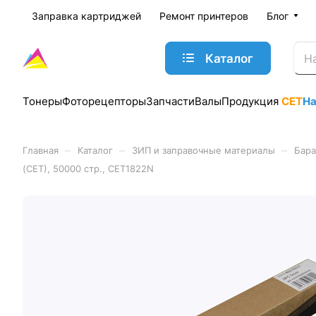
Заправка картриджей
Ремонт принтеров
Блог
Каталог
Тонеры
Фоторецепторы
Запчасти
Валы
Продукция
CET
Н
–
–
–
Главная
Каталог
ЗИП и заправочные материалы
Бара
(CET), 50000 стр., CET1822N