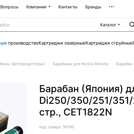
Вопросы
Компания
Контакты
Бренды
Каталог
аше
производство
Картриджи лазерные
Картриджи струйные
–
–
баны (фоторецепторы)
Барабаны для Konica Minolta
Барабан 
Барабан (Япония) 
Di250/350/251/351/
стр., CET1822N
код товара:
56190