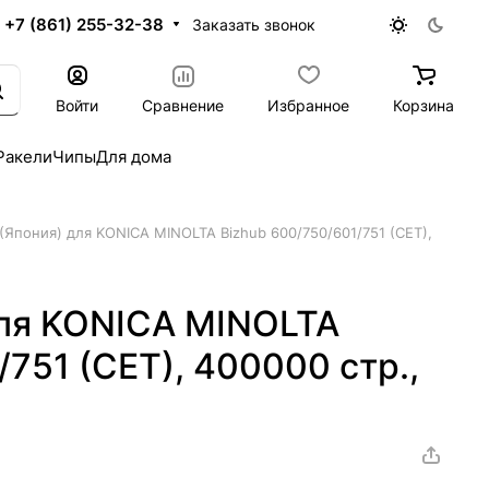
+7 (861) 255-32-38
Заказать звонок
Войти
Сравнение
Избранное
Корзина
Ракели
Чипы
Для дома
(Япония) для KONICA MINOLTA Bizhub 600/750/601/751 (CET),
для KONICA MINOLTA
751 (CET), 400000 стр.,