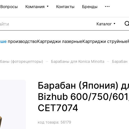
Вопросы
Компания
Контакты
Бренды
Каталог
аше
производство
Картриджи лазерные
Картриджи струйные
–
–
баны (фоторецепторы)
Барабаны для Konica Minolta
Барабан 
Барабан (Япония) 
Bizhub 600/750/601/
CET7074
код товара:
56179