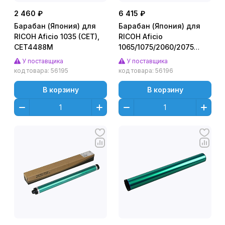
2 460 ₽
6 415 ₽
Барабан (Япония) для
Барабан (Япония) для
RICOH Aficio 1035 (CET),
RICOH Aficio
CET4488M
1065/1075/2060/2075
(CET), 700000 стр.,
У поставщика
У поставщика
CET1892
код товара:
56195
код товара:
56196
В корзину
В корзину