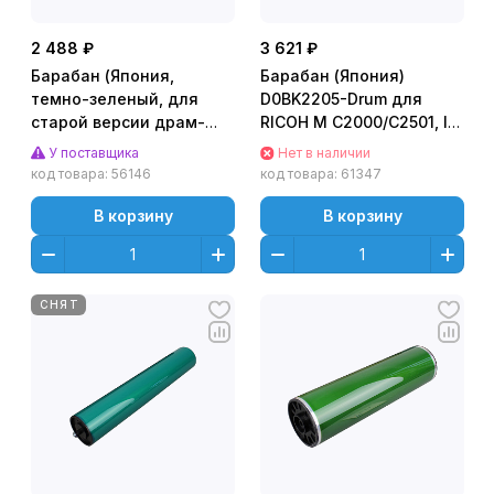
2 488 ₽
3 621 ₽
Барабан (Япония,
Барабан (Япония)
темно-зеленый, для
D0BK2205-Drum для
старой версии драм-
RICOH M C2000/C2501, IM
юнита) для RICOH
C2000/C2010/C2510
У поставщика
Нет в наличии
MPC3003 (CET), CET6200
(CET), 100000 стр.,
код товара:
56146
код товара:
61347
CET101100
В корзину
В корзину
СНЯТ