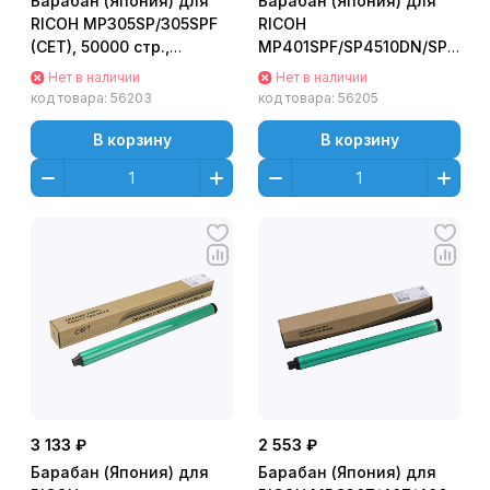
Барабан (Япония) для
Барабан (Япония) для
RICOH MP305SP/305SPF
RICOH
(CET), 50000 стр.,
MP401SPF/SP4510DN/SP4510
CET101069
(CET), 40000 стр.,
Нет в наличии
Нет в наличии
CET6228
код товара:
56203
код товара:
56205
В корзину
В корзину
3 133 ₽
2 553 ₽
Барабан (Япония) для
Барабан (Япония) для