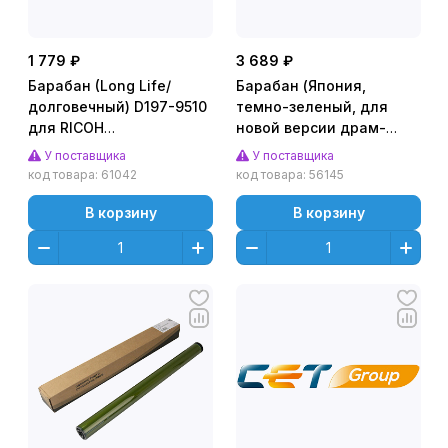
1 779 ₽
3 689 ₽
Барабан (Long Life/
Барабан (Япония,
долговечный) D197-9510
темно-зеленый, для
для RICOH
новой версии драм-
MP2555SP/3055SP/3555SP/4055SP,
юнита) для RICOH
У поставщика
У поставщика
IM 2500/3000 (CET),
MPC3003 (CET),
код товара:
61042
код товара:
56145
160000 стр., CET101124
CET101050
В корзину
В корзину