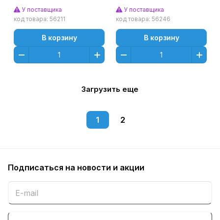
C400/C401 (CET), 50000
2000000 стр., CET101009
У поставщика
У поставщика
стр., CET101070
код товара:
56211
код товара:
56246
В корзину
В корзину
Загрузить еще
1
2
Подписаться
на новости и акции