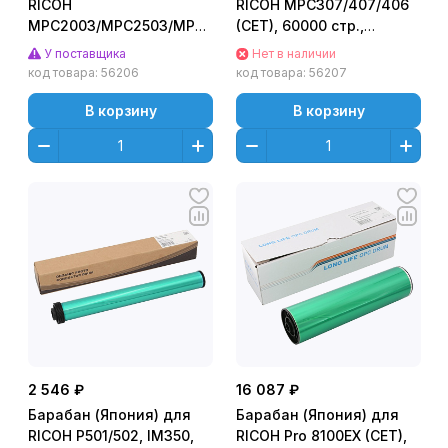
RICOH
RICOH MPC307/407/406
MPC2003/MPC2503/MPC2004/MPC2504
(CET), 60000 стр.,
(CET), 60000 стр.,
CET101040
У поставщика
Нет в наличии
CET6232
код товара:
56206
код товара:
56207
В корзину
В корзину
2 546 ₽
16 087 ₽
Барабан (Япония) для
Барабан (Япония) для
RICOH P501/502, IM350,
RICOH Pro 8100EX (CET),