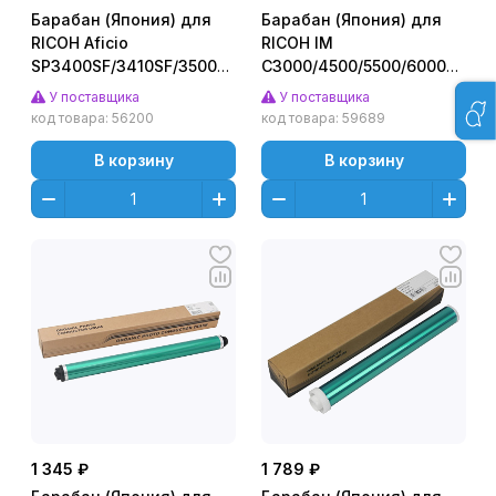
Барабан (Япония) для
Барабан (Япония) для
RICOH Aficio
RICOH IM
SP3400SF/3410SF/3500SF/3510SF
C3000/4500/5500/6000
(CET), 10000 стр.,
(CET) CMYK, CET101036U
У поставщика
У поставщика
CET6059N
код товара:
56200
код товара:
59689
В корзину
В корзину
1 345 ₽
1 789 ₽