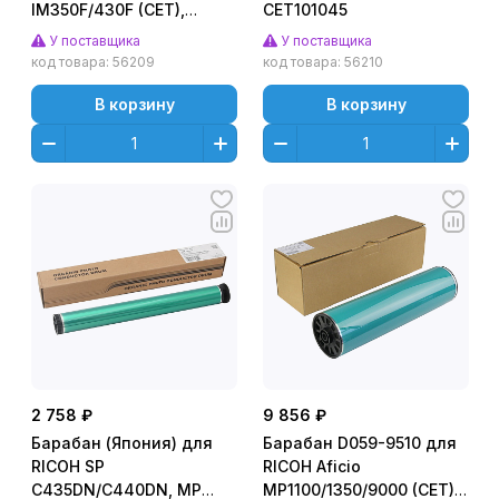
IM350F/430F (CET),
CET101045
70000 стр., CET101035
У поставщика
У поставщика
код товара:
56209
код товара:
56210
В корзину
В корзину
2 758 ₽
9 856 ₽
Барабан (Япония) для
Барабан D059-9510 для
RICOH SP
RICOH Aficio
C435DN/C440DN, MP
MP1100/1350/9000 (CET),