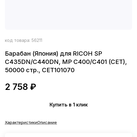
код товара:
56211
Барабан (Япония) для RICOH SP
C435DN/C440DN, MP C400/C401 (CET),
50000 стр., CET101070
2 758 ₽
Купить в 1 клик
Характеристики
Описание