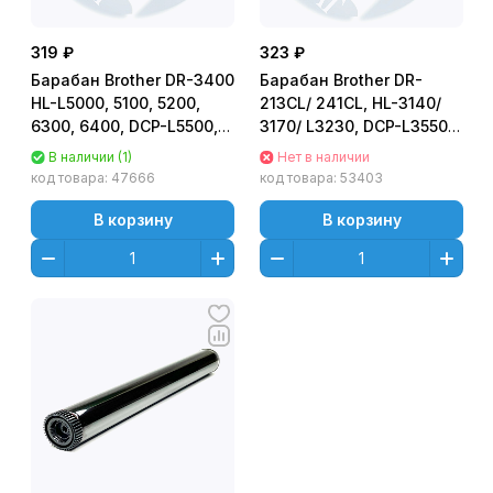
319 ₽
323 ₽
Барабан Brother DR-3400
Барабан Brother DR-
HL-L5000, 5100, 5200,
213CL/ 241CL, HL-3140/
6300, 6400, DCP-L5500,
3170/ L3230, DCP-L3550
6600, MFC-L5700, 6800,
[DR-213CL/ DR-241CL]
В наличии (1)
Нет в наличии
6900, Asia OC/High
код товара:
47666
код товара:
53403
Quality (ФОТОВАЛ,
ФОТОБАРАБАН)
В корзину
В корзину