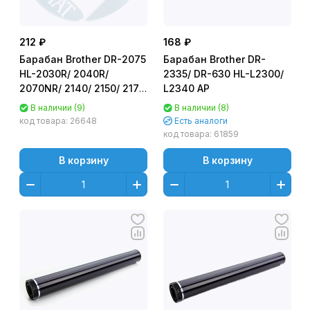
212 ₽
168 ₽
Барабан Brother DR-2075
Барабан Brother DR-
HL-2030R/ 2040R/
2335/ DR-630 HL-L2300/
2070NR/ 2140/ 2150/ 2170
L2340 AP
Asia/Samsung
В наличии (9)
В наличии (8)
(ФОТОВАЛ,
код товара:
26648
Есть аналоги
ФОТОБАРАБАН)
код товара:
61859
В корзину
В корзину