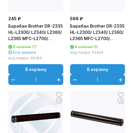
245 ₽
566 ₽
Барабан Brother DR-2335
Барабан Brother DR-2335
HL-L2300/ L2340/ L2360/
HL-L2300/ L2340/ L2360/
L2365 MFC-L2700/
L2365 MFC-L2700/
L2720/ L2740 DCP-L2500/
L2720/ L2740 DCP-L2500/
В наличии (7)
В наличии (5)
L2520/ L2540/ L2560
DC-Select
Есть аналоги
код товара:
53469
(ФОТОВАЛ,
код товара:
38384
ФОТОБАРАБАН)
В корзину
В корзину