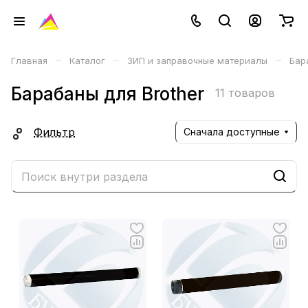
–
–
–
Главная
Каталог
ЗИП и заправочные материалы
Бар
Барабаны для Brother
11 товаров
Фильтр
Сначала доступные