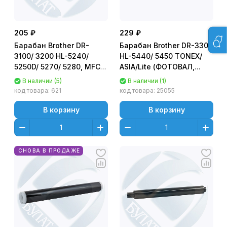
205 ₽
229 ₽
Барабан Brother DR-
Барабан Brother DR-3300
3100/ 3200 HL-5240/
HL-5440/ 5450 TONEX/
5250D/ 5270/ 5280, MFC-
ASIA/Lite (ФОТОВАЛ,
8460/ 8860/ 8870 TONEX/
ФОТОБАРАБАН)
В наличии (5)
В наличии (1)
SAMSUNG/ ASIA
код товара:
621
код товара:
25055
(ФОТОВАЛ,
ФОТОБАРАБАН)
В корзину
В корзину
СНОВА В ПРОДАЖЕ