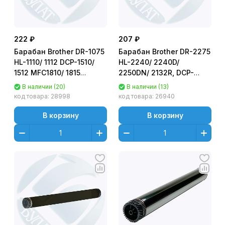
222 ₽
207 ₽
Барабан Brother DR-1075
Барабан Brother DR-2275
HL-1110/ 1112 DCP-1510/
HL-2240/ 2240D/
1512 MFC1810/ 1815
2250DN/ 2132R, DCP-
Asia/AlphaChem
7057R/ 7060/ 7070
В наличии (20)
В наличии (13)
(ФОТОВАЛ,
Лайт/Asia (ФОТОВАЛ,
код товара:
28998
код товара:
26940
ФОТОБАРАБАН)
ФОТОБАРАБАН)
В корзину
В корзину