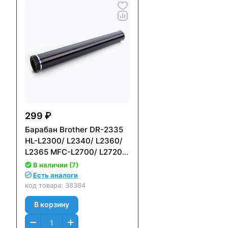
299 ₽
Барабан Brother DR-2335
HL-L2300/ L2340/ L2360/
L2365 MFC-L2700/ L2720/
L2740 DCP-L2500/ L2520/
В наличии (7)
L2540/ L2560 (ФОТОВАЛ,
Есть аналоги
ФОТОБАРАБАН)
код товара:
38384
В корзину