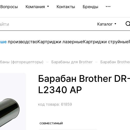
Вопросы
Компания
Контакты
Бренды
Каталог
аше
производство
Картриджи лазерные
Картриджи струйные
–
–
баны (фоторецепторы)
Барабаны для Brother
Барабан Brothe
Барабан Brother DR
L2340 AP
код товара:
61859