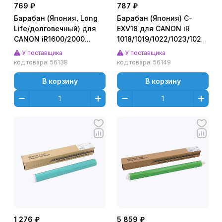
769 ₽
787 ₽
Барабан (Япония, Long
Барабан (Япония) C-
Life/долговечный) для
EXV18 для CANON iR
CANON iR1600/2000
1018/1019/1022/1023/1024/102
(CET), 40000 стр.,
(CET), 25000 стр.,
У поставщика
У поставщика
CET101058
CET101071
код товара:
56138
код товара:
56149
В корзину
В корзину
1 276 ₽
5 859 ₽