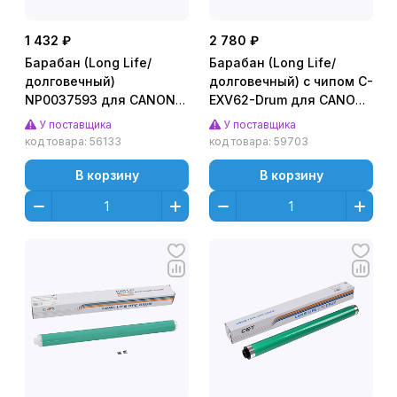
1 432 ₽
2 780 ₽
Барабан (Long Life/
Барабан (Long Life/
долговечный)
долговечный) с чипом C-
NP0037593 для CANON
EXV62-Drum для CANON
iR2230/iR2270/iR2830/iR2870/iR3025(
iR ADVANCE DX
У поставщика
У поставщика
CET), (унив.), CET101072
4825/4835/4845/4925/4935/
код товара:
56133
код товара:
59703
(CET), 120000 стр.,
CET101109
В корзину
В корзину