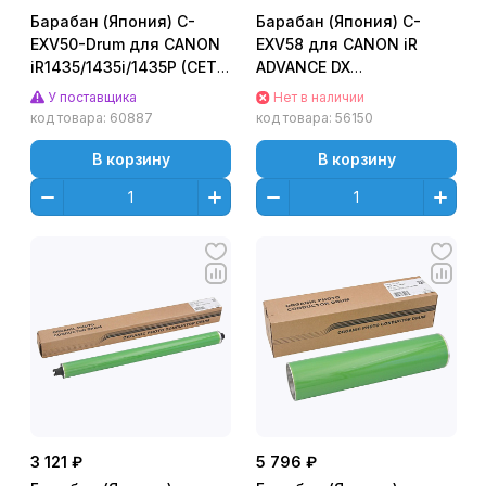
Барабан (Япония) C-
Барабан (Япония) C-
EXV50-Drum для CANON
EXV58 для CANON iR
iR1435/1435i/1435P (CET),
ADVANCE DX
CET101073
C5840i/C5850i (CET),
У поставщика
Нет в наличии
200000 стр., CET101067
код товара:
60887
код товара:
56150
В корзину
В корзину
3 121 ₽
5 796 ₽