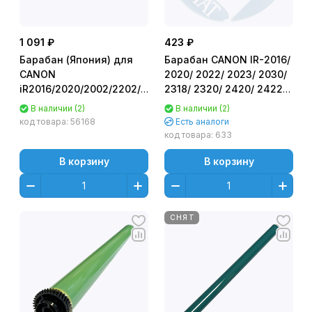
1 091 ₽
423 ₽
Барабан (Япония) для
Барабан CANON IR-2016/
CANON
2020/ 2022/ 2023/ 2030/
iR2016/2020/2002/2202/2018/2022/2025/2030
2318/ 2320/ 2420/ 2422
(CET), 45000 стр.,
(Лайт/Mitsubishi)
В наличии (2)
В наличии (2)
CET101059
код товара:
56168
Есть аналоги
код товара:
633
В корзину
В корзину
СНЯТ