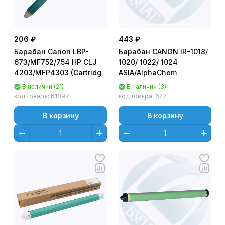
206 ₽
443 ₽
Барабан Canon LBP-
Барабан CANON IR-1018/
673/MF752/754 HP CLJ
1020/ 1022/ 1024
4203/MFP4303 (Cartridge
ASIA/AlphaChem
069/W2300) Long Life/
В наличии (21)
В наличии (3)
долговечный Golden
код товара:
61897
код товара:
627
Green
В корзину
В корзину