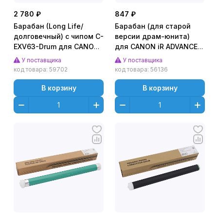
2 780 ₽
847 ₽
Барабан (Long Life/
Барабан (для старой
долговечный) с чипом C-
версии драм-юнита)
EXV63-Drum для CANON
для CANON iR ADVANCE
iR
C5030 (CET) Черный
У поставщика
У поставщика
2725/2730/2745/2925/2935/2945
(Black), CET8332N
код товара:
59702
код товара:
56136
(CET), 120000 стр.,
CET101110
В корзину
В корзину