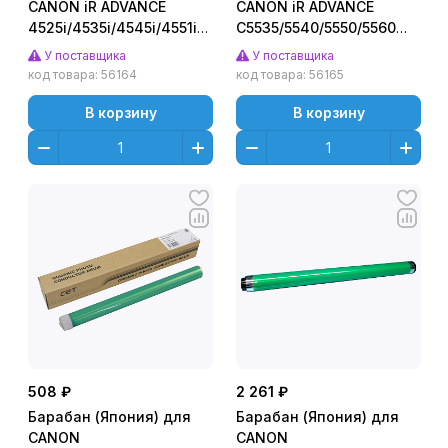
CANON iR ADVANCE
CANON iR ADVANCE
4525i/4535i/4545i/4551i
C5535/5540/5550/5560
(CET), 150000 стр.,
(CET), 200000 стр.,
У поставщика
У поставщика
CET6615
CET5283
код товара:
56164
код товара:
56165
В корзину
В корзину
508 ₽
2 261 ₽
Барабан (Япония) для
Барабан (Япония) для
CANON
CANON