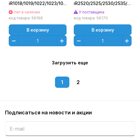
iR1018/1019/1022/1023/1024/1025
iR2520/2525/2530/2535/2545
(CET), 25000 стр.,
(CET), 150000 стр.,
Нет в наличии
У поставщика
CET3969U
CET5229
код товара:
56166
код товара:
56170
В корзину
В корзину
Загрузить еще
1
2
Подписаться
на новости и акции