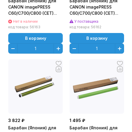
Барабан (Япония) для
Барабан (Япония) для
CANON imagePRESS
CANON imagePRESS
C60/C700/C800 (CET)
C60/C700/C800 (CET)
CMY, 170000 стр.,
Черный (Black), 500000
Нет в наличии
У поставщика
CET101066
стр., CET101065
код товара:
56163
код товара:
56162
В корзину
В корзину
3 822 ₽
1 495 ₽
Барабан (Япония) для
Барабан (Япония) для