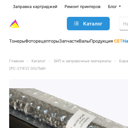
Заправка картриджей
Ремонт принтеров
Блог
Каталог
Тонеры
Фоторецепторы
Запчасти
Валы
Продукция
CET
Н
–
–
–
Главная
Каталог
ЗИП и заправочные материалы
Бара
[PC-211EV] GG/Лайт