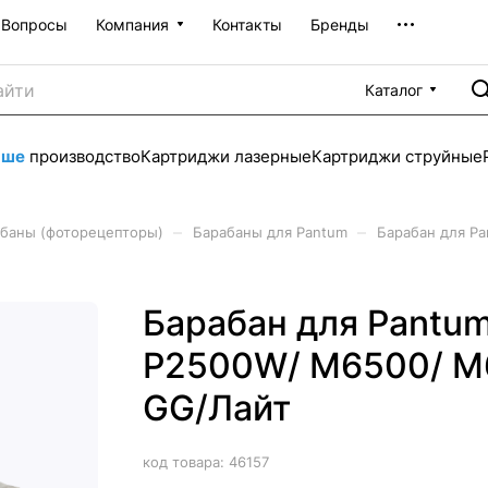
Вопросы
Компания
Контакты
Бренды
Каталог
аше
производство
Картриджи лазерные
Картриджи струйные
–
–
баны (фоторецепторы)
Барабаны для Pantum
Барабан для P
Барабан для Pantum
P2500W/ M6500/ M6
GG/Лайт
код товара:
46157