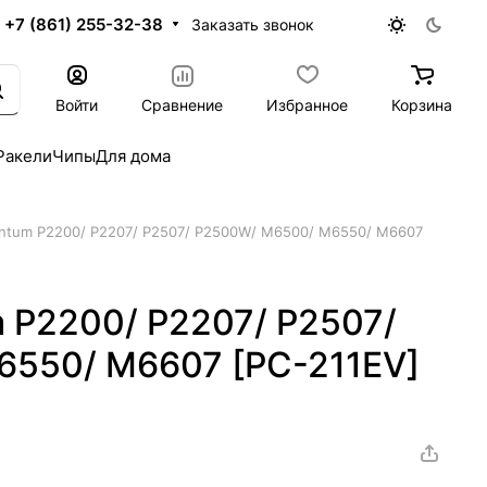
+7 (861) 255-32-38
Заказать звонок
Войти
Сравнение
Избранное
Корзина
Ракели
Чипы
Для дома
antum P2200/ P2207/ P2507/ P2500W/ M6500/ M6550/ M6607
 P2200/ P2207/ P2507/
550/ M6607 [PC-211EV]