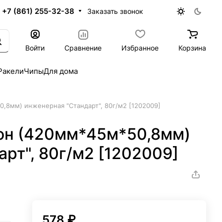
+7 (861) 255-32-38
Заказать звонок
Войти
Сравнение
Избранное
Корзина
Ракели
Чипы
Для дома
,8мм) инженерная "Стандарт", 80г/м2 [1202009]
он (420мм*45м*50,8мм)
рт", 80г/м2 [1202009]
578 ₽