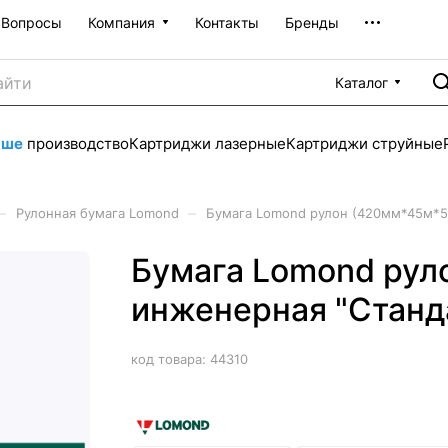
Вопросы
Компания
Контакты
Бренды
Каталог
аше
производство
Картриджи лазерные
Картриджи струйные
–
–
Рулонная бумага Lomond
Бумага Lomond рулон (420мм*45м*50
Бумага Lomond рул
инженерная "Станда
код товара:
44310