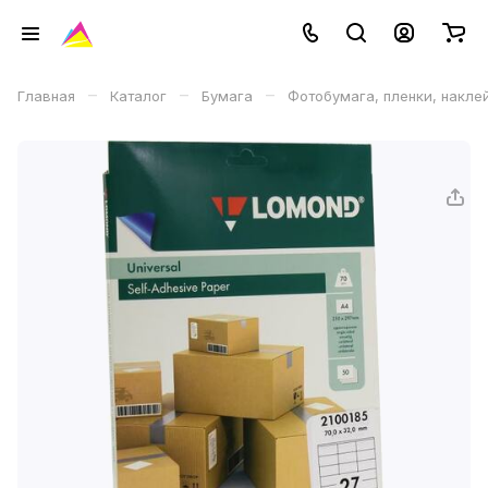
–
–
–
Главная
Каталог
Бумага
Фотобумага, пленки, накле