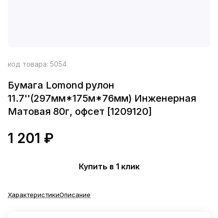
код товара:
5054
Бумага Lomond рулон
11.7''(297мм*175м*76мм) Инженерная
Матовая 80г, офсет [1209120]
1 201 ₽
Купить в 1 клик
Характеристики
Описание