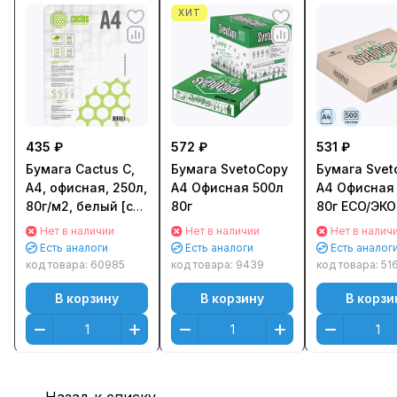
ХИТ
435 ₽
572 ₽
531 ₽
Бумага Cactus C,
Бумага SvetoCopy
Бумага Svet
A4, офисная, 250л,
А4 Офисная 500л
А4 Офисная
80г/м2, белый [cs-
80г
80г ECO/ЭКО
op-a480250]
Нет в наличии
Нет в наличии
Нет в налич
Есть аналоги
Есть аналоги
Есть аналог
код товара:
60985
код товара:
9439
код товара:
51
В корзину
В корзину
В корзи