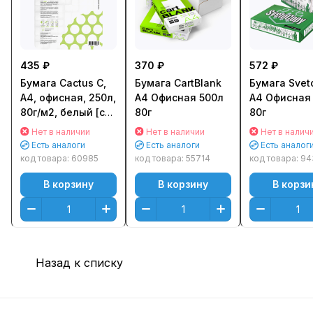
435 ₽
370 ₽
572 ₽
Бумага Cactus C,
Бумага CartBlank
Бумага Svet
A4, офисная, 250л,
А4 Офисная 500л
А4 Офисная
80г/м2, белый [cs-
80г
80г
op-a480250]
Нет в наличии
Нет в наличии
Нет в налич
Есть аналоги
Есть аналоги
Есть аналог
код товара:
60985
код товара:
55714
код товара:
94
В корзину
В корзину
В корзи
Назад к списку